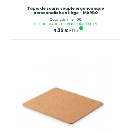
Tapis de souris souple ergonomique
personnalisé en liège – MARBO
Quantité min : 100
PRIX INDICATIF SANS PERSONNALISATION
?
4.35
€
HT/u