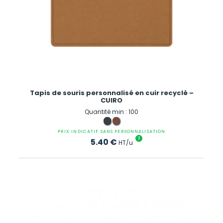
Tapis de souris personnalisé en cuir recyclé –
CUIRO
Quantité min : 100
PRIX INDICATIF SANS PERSONNALISATION
?
5.40
€
HT/u