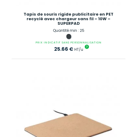
Tapis de souris rigide publicitaire en PET
recyclé avec chargeur sans fil – 10W –
SUPERPAD
Quantité min : 25
PRIX INDICATIF SANS PERSONNALISATION
?
25.66
€
HT/u