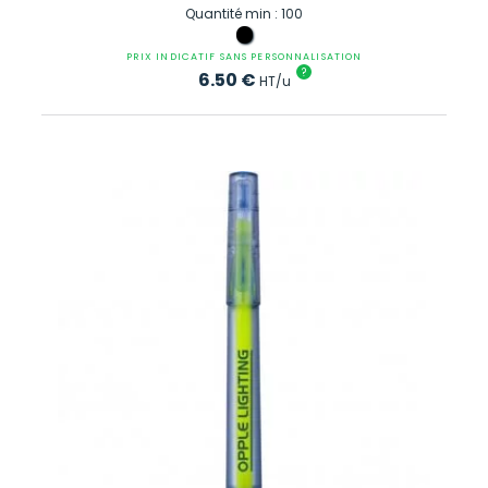
Quantité min : 100
PRIX INDICATIF SANS PERSONNALISATION
?
6.50
€
HT/u