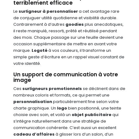
terriblement efficace
Le
surligneur à personnaliser
a cet avantage rare
de conjuguer utilité quotidienne et visibilité durable.
Contrairement à d’autres
goodies
plus anecdotiques,
il reste manipulé, ressorti, prêté et réutilisé pendant
des mois. Chaque passage sur une feuille devient une
occasion supplémentaire de mettre en avant votre
marque.
Logoté
à vos couleurs, il transforme un
simple geste d’écriture en un rappel visuel constant de
votre identité.
Un support de communication à votre
image
Ces
surligneurs promotionnels
se déclinent dans de
nombreux coloris et formats, ce qui permet une
personnalisation
particulièrement fine selon votre
charte graphique. Un
logo
bien positionné, une teinte
choisie avec soin, et voilà un
objet publicitaire
qui
s’intègre naturellement dans une stratégie de
communication cohérente. C’est aussi un excellent
cadeau d’affaires
à glisser lors d’un salon, d’un