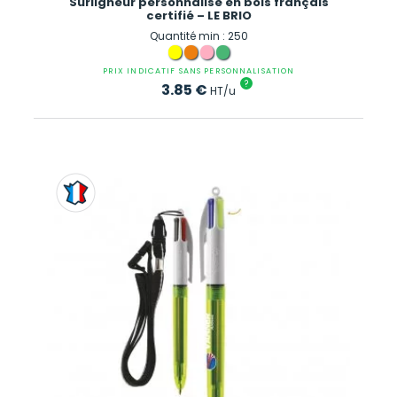
Surligneur personnalisé en bois français
certifié – LE BRIO
Quantité min : 250
PRIX INDICATIF SANS PERSONNALISATION
?
3.85
€
HT/u