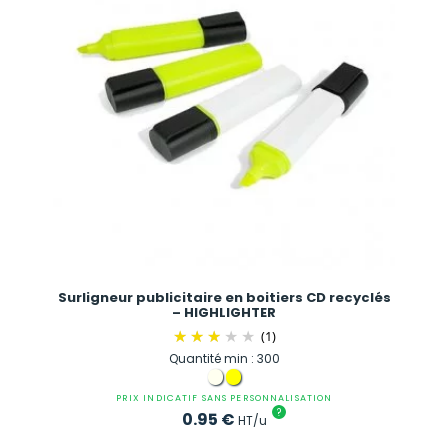
Surligneur publicitaire en boitiers CD recyclés
– HIGHLIGHTER
(1)
Quantité min : 300
PRIX INDICATIF SANS PERSONNALISATION
?
0.95
€
HT/u