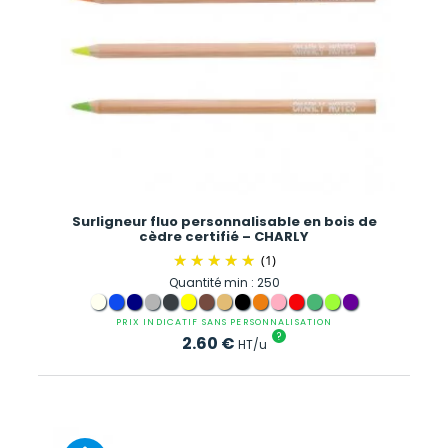
Surligneur fluo personnalisable en bois de
cèdre certifié – CHARLY
(1)
Quantité min : 250
PRIX INDICATIF SANS PERSONNALISATION
?
2.60
€
HT/u