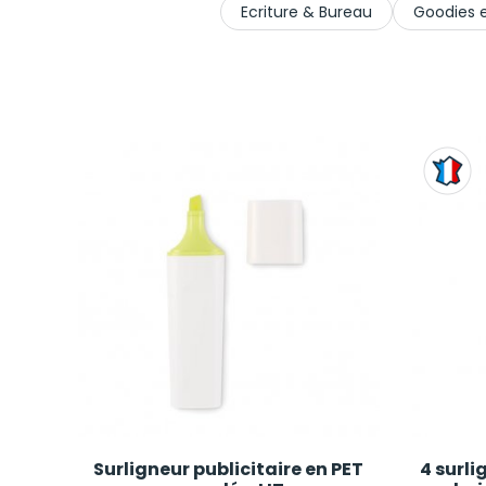
Ecriture & Bureau
Goodies e
Surligneur publicitaire en PET
4 surli