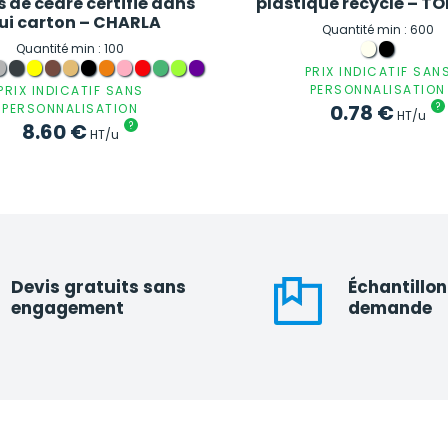
s de cèdre certifié dans
plastique recyclé – TO
ui carton – CHARLA
Quantité min : 600
Quantité min : 100
PRIX INDICATIF SAN
PERSONNALISATION
PRIX INDICATIF SANS
0.78
€
?
PERSONNALISATION
HT/u
8.60
€
?
HT/u
Devis gratuits sans
Échantillon
engagement
demande