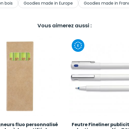
n bois
Goodies made in Europe
Goodies made in Fran
Vous aimerez aussi :
gneurs fluo personnalisé
Feutre Fineliner publici