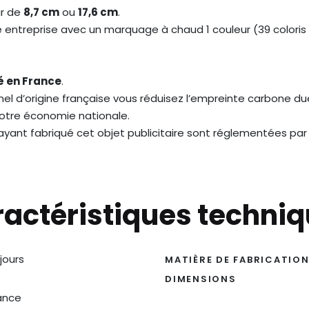
ur de
8,7 cm
ou
17,6 cm
.
entreprise avec un marquage à chaud 1 couleur (39 coloris 
é en France
.
el d’origine française vous réduisez l’empreinte carbone du
notre économie nationale.
s ayant fabriqué cet objet publicitaire sont réglementées par
actéristiques techni
 jours
MATIÈRE DE FABRICATIO
DIMENSIONS
ance