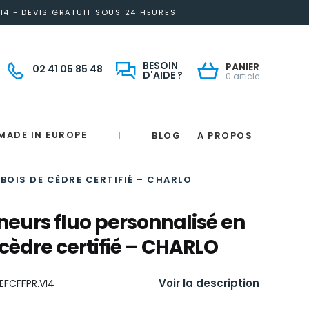
14 - DEVIS GRATUIT SOUS 24 HEURES
BESOIN
PANIER
02 41 05 85 48
D'AIDE ?
0 article
MADE IN EUROPE
BLOG
A PROPOS
|
Notre engagement solidaire et responsable
Made in France
 in France
e
France
magne
BOIS DE CÈDRE CERTIFIÉ – CHARLO
gneurs fluo personnalisé en
 cèdre certifié – CHARLO
Voir la description
EFCFFPR.VI4