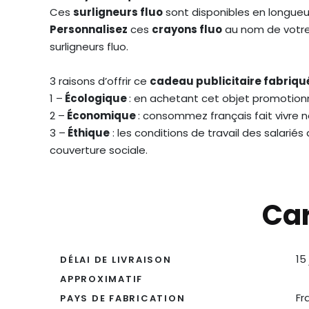
Ces
surligneurs fluo
sont disponibles en longue
Personnalisez
ces
crayons fluo
au nom de votre 
surligneurs fluo.
3 raisons d’offrir ce
cadeau publicitaire fabriqu
1 –
Écologique
: en achetant cet objet promotionn
2 –
Économique
: consommez français fait vivre 
3 –
Éthique
: les conditions de travail des salarié
couverture sociale.
Car
15
DÉLAI DE LIVRAISON
APPROXIMATIF
Fr
PAYS DE FABRICATION