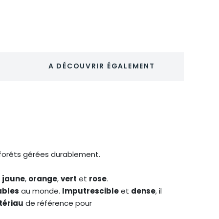
bois
de
cèdre
certifié
-
CHARLO
A DÉCOUVRIR ÉGALEMENT
e forêts gérées durablement.
jaune
,
orange
,
vert
et
rose
.
ables
au monde.
Imputrescible
et
dense
, il
ériau
de référence pour