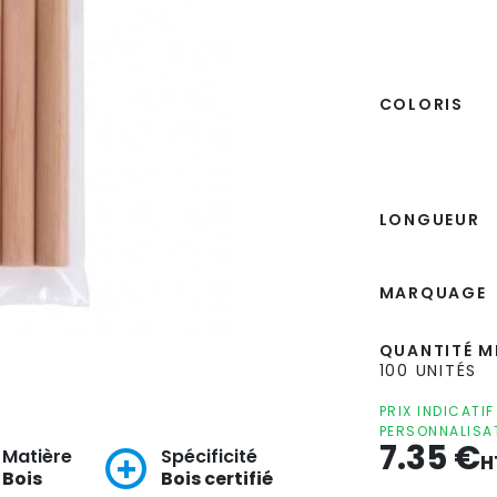
COLORIS
LONGUEUR
MARQUAGE
QUANTITÉ MI
100 UNITÉS
PRIX INDICATI
PERSONNALISA
7.35
€
Matière
Spécificité
H
Bois
Bois certifié