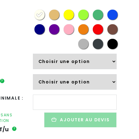
?
quantité
NIMALE :
de
4
surligneurs
F SANS
AJOUTER AU DEVIS
TION
fluo
personnalisé
T/u
?
en