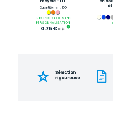
recyclé – LIT
en boi
ét
Quantité min : 100
PRIX INDICATIF SANS
PERSONNALISATION
0.75
€
?
HT/u
Sélection
rigoureuse