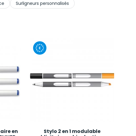
ce
Surligneurs personnalisés
taire en
Stylo 2 en 1 modulable