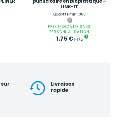
PLINER
publicitaire en bioplastique –
LINK-IT
Quantité min : 300
S
PRIX INDICATIF SANS
PERSONNALISATION
1.75
€
?
HT/u
 sur
Livraison
rapide