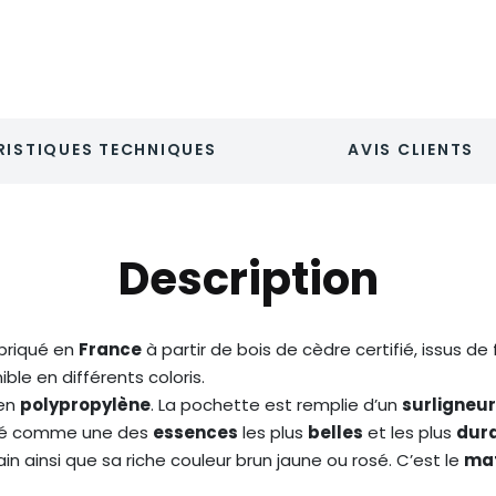
ISTIQUES TECHNIQUES
AVIS CLIENTS
Description
briqué en
France
à partir de bois de cèdre certifié, issus d
ble en différents coloris.
 en
polypropylène
. La pochette est remplie d’un
surligneur
éré comme une des
essences
les plus
belles
et les plus
dur
in ainsi que sa riche couleur brun jaune ou rosé. C’est le
mat