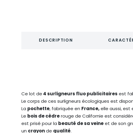
DESCRIPTION
CARACTÉR
Ce lot de
4 surligneurs fluo publicitaires
est fa
Le corps de ces surligneurs écologiques est disponi
La
pochette
, fabriquée en
France,
elle aussi, est
Le
bois de cèdre
rouge de Californie est consid
est prisé pour la
beauté de sa veine
et de son gra
un
crayon
de
qualité
.