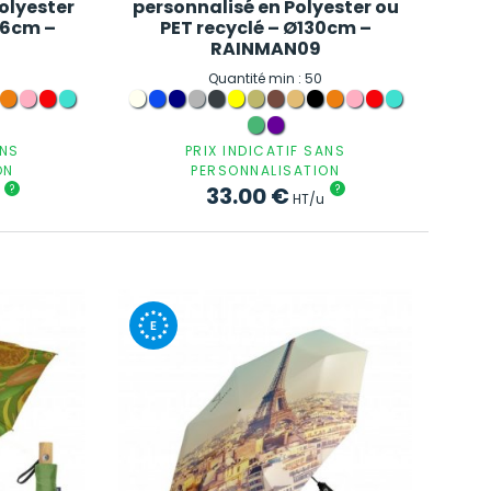
olyester
personnalisé en Polyester ou
96cm –
PET recyclé – Ø130cm –
RAINMAN09
Quantité min : 50
ANS
PRIX INDICATIF SANS
ON
PERSONNALISATION
?
33.00
€
?
HT/u