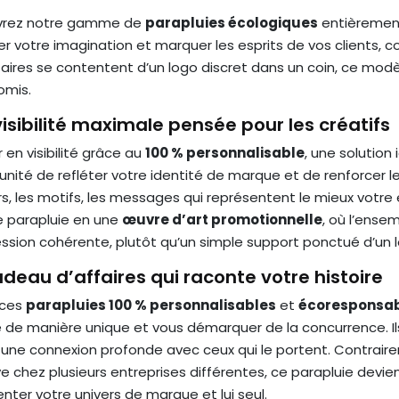
vrez notre gamme de
parapluies écologiques
entièreme
r votre imagination et marquer les esprits de vos clients, co
taires se contentent d’un logo discret dans un coin, ce modè
mis.
isibilité maximale pensée pour les créatifs
en visibilité grâce au
100 % personnalisable
, une solution
nité de refléter votre identité de marque et de renforcer les
s, les motifs, les messages qui représentent le mieux votre
 parapluie en une
œuvre d’art promotionnelle
, où l’ense
ssion cohérente, plutôt qu’un simple support ponctué d’un l
deau d’affaires qui raconte votre histoire
 ces
parapluies 100 % personnalisables
et
écoresponsa
re de manière unique et vous démarquer de la concurrence. I
 une connexion profonde avec ceux qui le portent. Contrai
e chez plusieurs entreprises différentes, ce parapluie devi
nter votre univers de marque et lui seul.