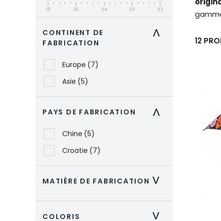
origin
15
20
24
29
33
gamm
CONTINENT DE
>
12 PRO
FABRICATION
Europe
(7)
Asie
(5)
PAYS DE FABRICATION
>
Chine
(5)
Croatie
(7)
MATIÈRE DE FABRICATION
>
COLORIS
>