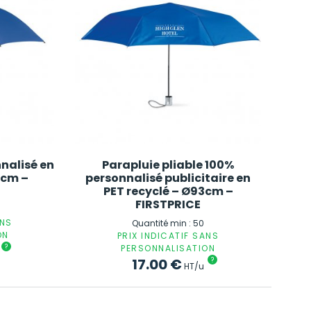
nalisé en
Parapluie pliable 100%
2cm –
personnalisé publicitaire en
PET recyclé – Ø93cm –
FIRSTPRICE
ANS
Quantité min : 50
ON
PRIX INDICATIF SANS
?
PERSONNALISATION
17.00
€
?
HT/u