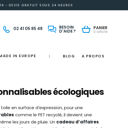
14 - DEVIS GRATUIT SOUS 24 HEURES
BESOIN
PANIER
02 41 05 85 48
D'AIDE ?
0 article
MADE IN EUROPE
BLOG
A PROPOS
|
Notre engagement solidaire et responsable
Made in France
 in France
e
France
magne
sonnalisables écologiques
 toile en surface d’expression, pour une
rables
comme le PET recyclé, il devient une
 même les jours de pluie. Un
cadeau d’affaires