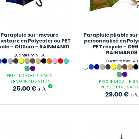
Parapluie sur-mesure
Parapluie pliable su
icitaire en Polyester ou PET
personnalisé en Poly
yclé – Ø110cm – RAINMAN01
PET recyclé – Ø9
RAINMAN08
Quantité min : 50
Quantité min : 48
PRIX INDICATIF SANS
PERSONNALISATION
PRIX INDICATIF S
25.00
€
?
PERSONNALISATI
HT/u
29.00
€
HT/u