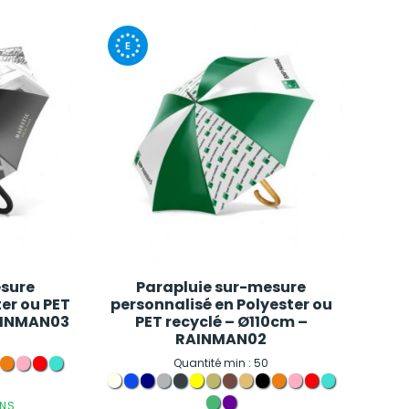
esure
Parapluie sur-mesure
ter ou PET
personnalisé en Polyester ou
RAINMAN03
PET recyclé – Ø110cm –
RAINMAN02
Quantité min : 50
ANS