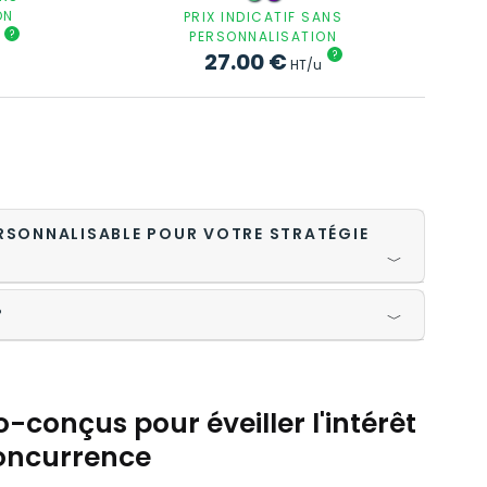
ON
PRIX INDICATIF SANS
?
PERSONNALISATION
27.00
€
?
HT/u
ERSONNALISABLE POUR VOTRE STRATÉGIE
﹀
?
﹀
-conçus pour éveiller l'intérêt
concurrence