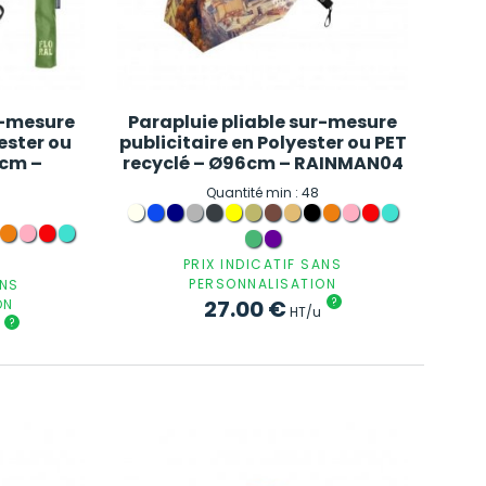
r-mesure
Parapluie pliable sur-mesure
ester ou
publicitaire en Polyester ou PET
6cm –
recyclé – Ø96cm – RAINMAN04
Quantité min : 48
PRIX INDICATIF SANS
PERSONNALISATION
ANS
27.00
€
?
ON
HT/u
?