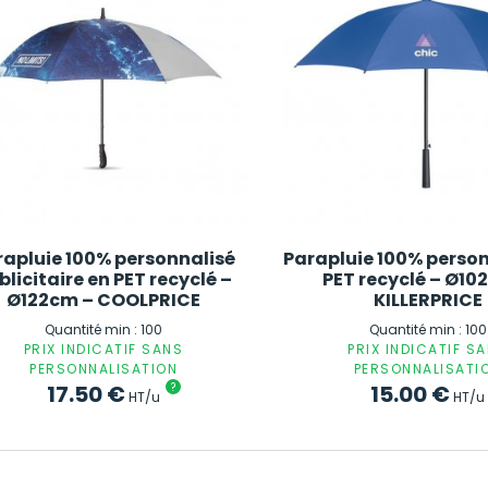
rapluie 100% personnalisé
Parapluie 100% person
blicitaire en PET recyclé –
PET recyclé – Ø10
Ø122cm – COOLPRICE
KILLERPRICE
Quantité min : 100
Quantité min : 100
PRIX INDICATIF SANS
PRIX INDICATIF S
PERSONNALISATION
PERSONNALISATI
17.50
€
?
15.00
€
HT/u
HT/u