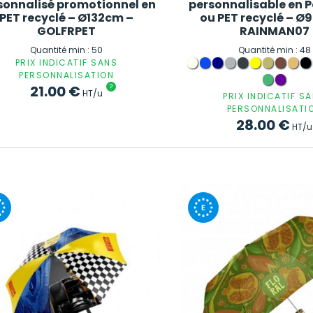
sonnalisé promotionnel en
personnalisable en P
PET recyclé – Ø132cm –
ou PET recyclé – Ø
GOLFRPET
RAINMAN07
Quantité min : 50
Quantité min : 48
PRIX INDICATIF SANS
PERSONNALISATION
21.00
€
?
HT/u
PRIX INDICATIF S
PERSONNALISATI
28.00
€
HT/u