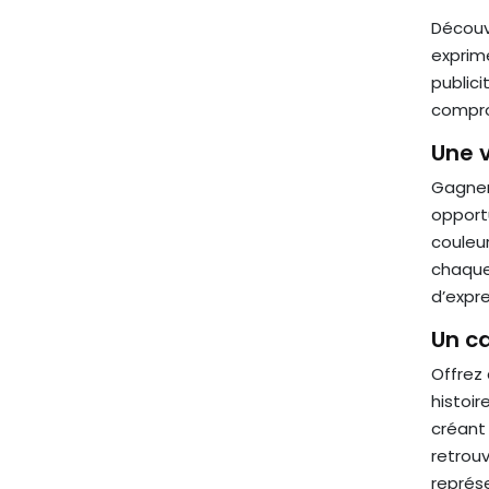
Décou
exprime
publici
compro
Une v
Gagner 
opportu
couleur
chaque
d’expre
Un ca
Offrez
histoi
créant
retrouv
représe