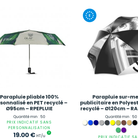
Parapluie pliable 100%
Parapluie sur-m
sonnalisé en PET recyclé –
publicitaire en Polyes
Ø95cm – RPEPLUIE
recyclé – Ø120cm – 
Quantité min : 50
Quantité min : 50
PRIX INDICATIF SANS
PERSONNALISATION
19.00
€
?
HT/u
PRIX INDICATIF S