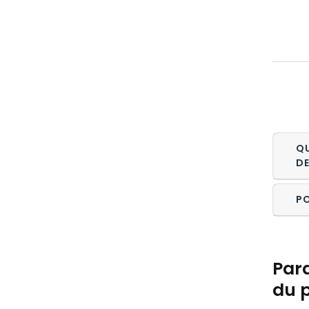
Q
D
P
Para
du p