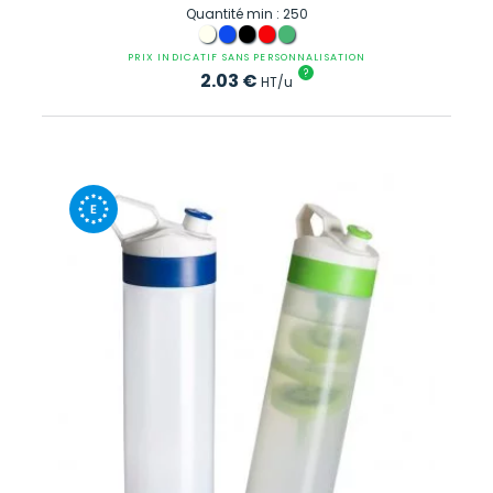
Quantité min : 250
PRIX INDICATIF SANS PERSONNALISATION
?
2.03
€
HT/u