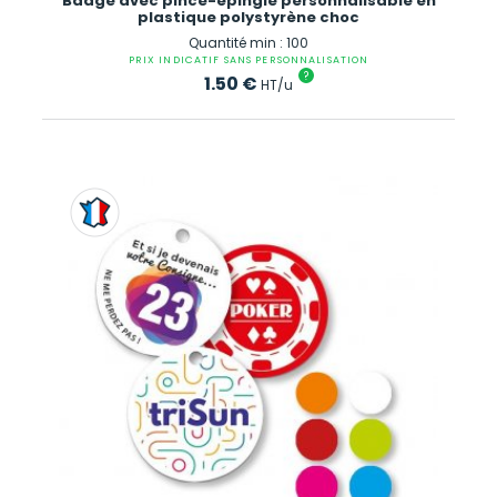
Badge avec pince-épingle personnalisable en
plastique polystyrène choc
Quantité min : 100
PRIX INDICATIF SANS PERSONNALISATION
?
1.50
€
HT/u