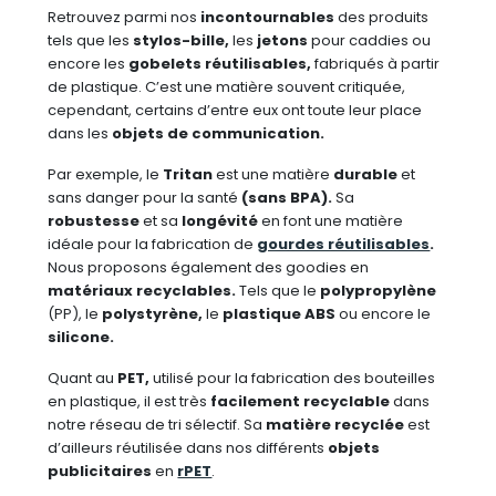
Retrouvez parmi nos
incontournables
des produits
tels que les
stylos-bille,
les
jetons
pour caddies ou
encore les
gobelets réutilisables,
fabriqués à partir
de plastique. C’est une matière souvent critiquée,
cependant, certains d’entre eux ont toute leur place
dans les
objets de communication.
Par exemple, le
Tritan
est une matière
durable
et
sans danger pour la santé
(sans BPA).
Sa
robustesse
et sa
longévité
en font une matière
idéale pour la fabrication de
gourdes réutilisables
.
Nous proposons également des goodies en
matériaux recyclables.
Tels que le
polypropylène
(PP), le
polystyrène,
le
plastique ABS
ou encore le
silicone.
Quant au
PET,
utilisé pour la fabrication des bouteilles
en plastique, il est très
facilement recyclable
dans
notre réseau de tri sélectif. Sa
matière recyclée
est
d’ailleurs réutilisée dans nos différents
objets
publicitaires
en
rPET
.