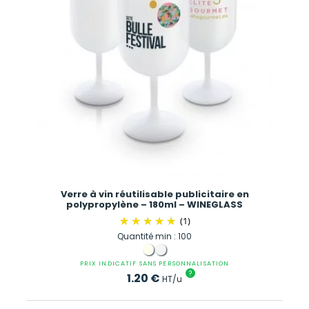
Verre à vin réutilisable publicitaire en
polypropylène – 180ml – WINEGLASS
(1)
Quantité min : 100
PRIX INDICATIF SANS PERSONNALISATION
?
1.20
€
HT/u