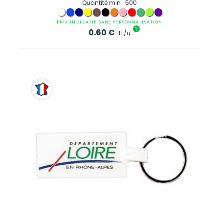
Quantité min : 500
PRIX INDICATIF SANS PERSONNALISATION
?
0.60
€
HT/u