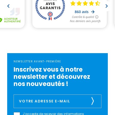
NEWSLETTER AVANT-PREMIÈRE
Inscrivez vous à notre
newsletter et découvrez
nos nouveautés !
J’accepte de recevoir des informations