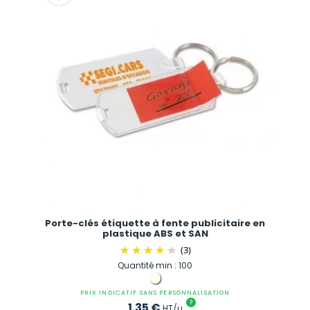
Porte-clés étiquette à fente publicitaire en
plastique ABS et SAN
(3)
Quantité min : 100
PRIX INDICATIF SANS PERSONNALISATION
?
1.35
€
HT/u