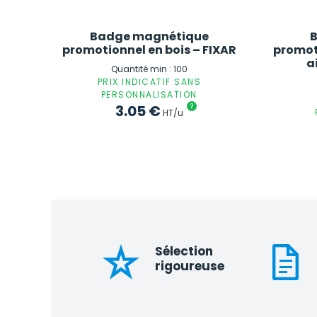
Badge magnétique
promotionnel en bois – FIXAR
promot
a
Quantité min : 100
PRIX INDICATIF SANS
PERSONNALISATION
3.05
€
?
HT/u
Sélection
rigoureuse