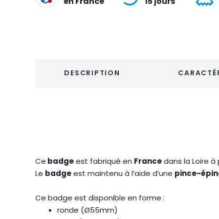
en France
15 jours
DESCRIPTION
CARACTÉR
Ce
badge
est fabriqué en
France
dans la Loire à
Le
badge
est maintenu à l’aide d’une
pince-épin
Ce badge est disponible en forme :
ronde (Ø55mm)