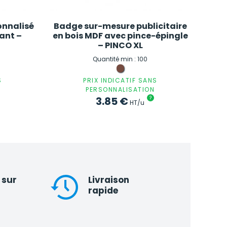
onnalisé
Badge sur-mesure publicitaire
ant –
en bois MDF avec pince-épingle
– PINCO XL
Quantité min : 100
S
PRIX INDICATIF SANS
PERSONNALISATION
3.85
€
?
HT/u
 sur
Livraison
rapide