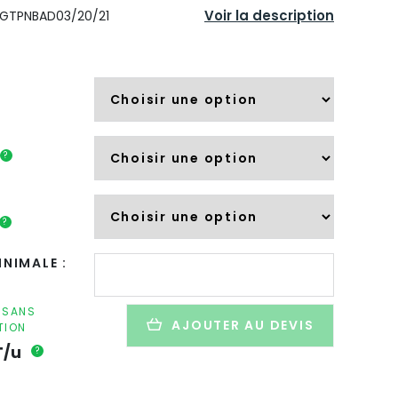
Voir la description
GTPNBAD03/20/21
?
?
quantité
NIMALE :
de
Badge
avec
F SANS
AJOUTER AU DEVIS
TION
pince-
épingle
T/u
?
personnalisable
en