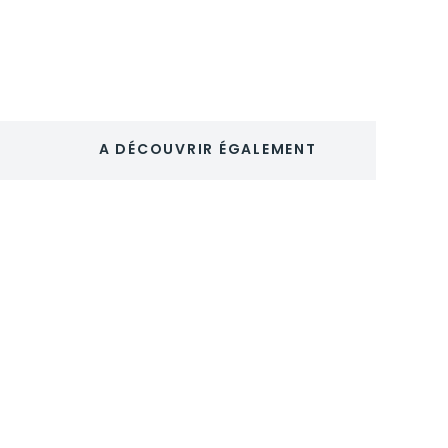
plastique
polystyrène
choc
A DÉCOUVRIR ÉGALEMENT