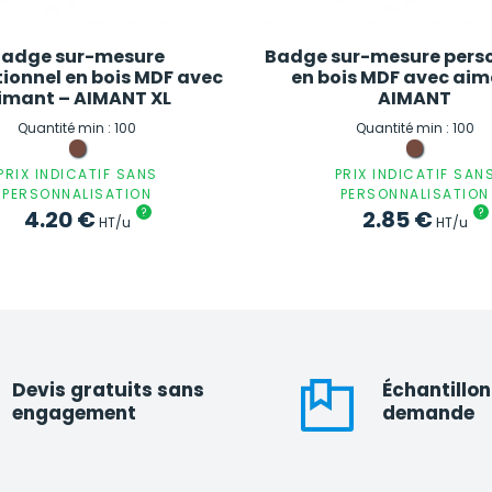
Badge sur-mesure
Badge sur-mesure pers
ionnel en bois MDF avec
en bois MDF avec aim
imant – AIMANT XL
AIMANT
Quantité min : 100
Quantité min : 100
PRIX INDICATIF SANS
PRIX INDICATIF SAN
PERSONNALISATION
PERSONNALISATION
4.20
€
?
2.85
€
?
HT/u
HT/u
Devis gratuits sans
Échantillon
engagement
demande