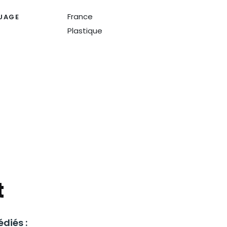
France
UAGE
Plastique
N
t
diés :