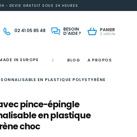
14 - DEVIS GRATUIT SOUS 24 HEURES
BESOIN
PANIER
02 41 05 85 48
D'AIDE ?
0 article
MADE IN EUROPE
BLOG
A PROPOS
|
Notre engagement solidaire et responsable
Made in France
 in France
e
France
magne
RSONNALISABLE EN PLASTIQUE POLYSTYRÈNE
avec pince-épingle
alisable en plastique
rène choc