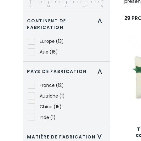
présent
0
13
26
38
51
29 PR
CONTINENT DE
>
FABRICATION
Europe
(13)
Asie
(16)
PAYS DE FABRICATION
>
France
(12)
Autriche
(1)
Chine
(15)
Inde
(1)
T
c
MATIÈRE DE FABRICATION
>