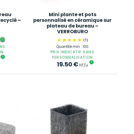
ureau
Mini plante et pots
recyclé –
personnalisé en céramique sur
plateau de bureau –
VERROBURO
(1)
ANS
Quantité min : 100
ON
PRIX INDICATIF SANS
?
PERSONNALISATION
19.50
€
?
HT/u