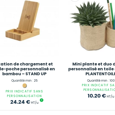
tation de chargement et
Mini plante et duo 
de-poche personnalisé en
personnalisé en toile 
bambou – STAND UP
PLANTENTOIL
Quantité min : 25
Quantité min : 100
PRIX INDICATIF S
PERSONNALISATI
PRIX INDICATIF SANS
10.20
€
PERSONNALISATION
HT/u
24.24
€
?
HT/u