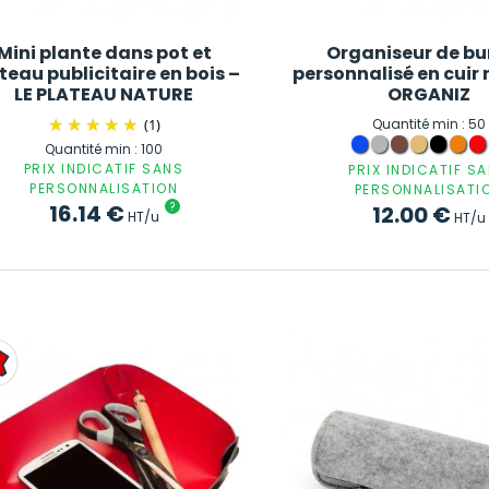
Mini plante dans pot et
Organiseur de b
teau publicitaire en bois –
personnalisé en cuir 
LE PLATEAU NATURE
ORGANIZ
(1)
Quantité min : 50
Quantité min : 100
PRIX INDICATIF SANS
PRIX INDICATIF S
PERSONNALISATION
PERSONNALISATI
16.14
€
?
12.00
€
HT/u
HT/u