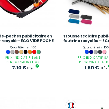
de-poches publicitaire en
Trousse scolaire publi
r recyclé – ECO VIDE POCHE
feutrine recyclée – 
Quantité min : 100
Quantité min : 100
PRIX INDICATIF SANS
PRIX INDICATIF S
PERSONNALISATION
PERSONNALISATI
7.10
€
?
1.60
€
HT/u
HT/u