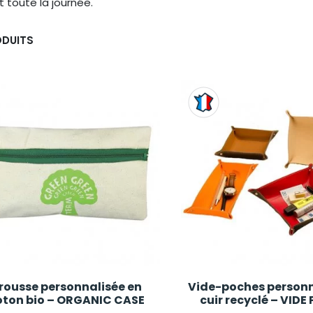
 toute la journée.
ODUITS
rousse personnalisée en
Vide-poches personn
oton bio – ORGANIC CASE
cuir recyclé – VID