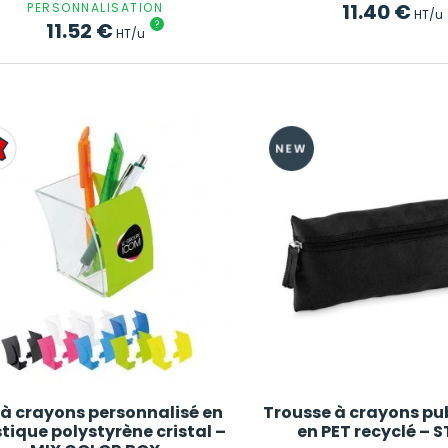
11.40
€
PERSONNALISATION
HT/u
11.52
€
?
HT/u
 à crayons personnalisé en
Trousse à crayons pub
tique polystyrène cristal –
en PET recyclé – 