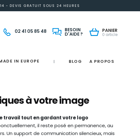
14 - DEVIS GRATUIT SOUS 24 HEURES
BESOIN
PANIER
02 41 05 85 48
D'AIDE ?
0 article
MADE IN EUROPE
BLOG
A PROPOS
|
Notre engagement solidaire et responsable
Made in France
 in France
e
France
magne
iques à votre image
 travail tout en gardant votre logo
onctuellement, il reste posé en permanence, au
urs. Un support de communication silencieux, mais