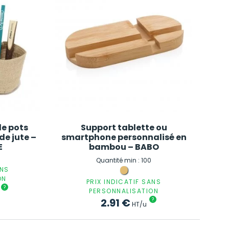
de pots
Support tablette ou
de jute –
smartphone personnalisé en
E
bambou – BABO
Quantité min : 100
ANS
ON
PRIX INDICATIF SANS
?
PERSONNALISATION
2.91
€
?
HT/u