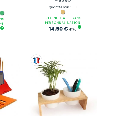
– BURO
Quantité min : 100
PRIX INDICATIF SANS
ANS
PERSONNALISATION
ON
14.50
€
?
?
HT/u