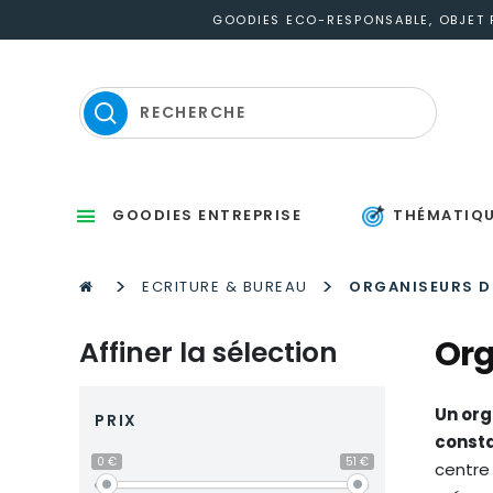
GOODIES ECO-RESPONSABLE, OBJET P
GOODIES ENTREPRISE
THÉMATIQ
Sets d’éc
Organise
Thermomètres
St
P
S
Gou
M
P
Po
Po
P
M
>
>
ECRITURE & BUREAU
ORGANISEURS D
Org
Affiner la sélection
Un org
PRIX
consta
0 €
51 €
centre 