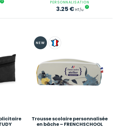
?
PERSONNALISATION
3.25
€
?
HT/u
licitaire
Trousse scolaire personnalisée
STUDY
en bâche – FRENCHSCHOOL