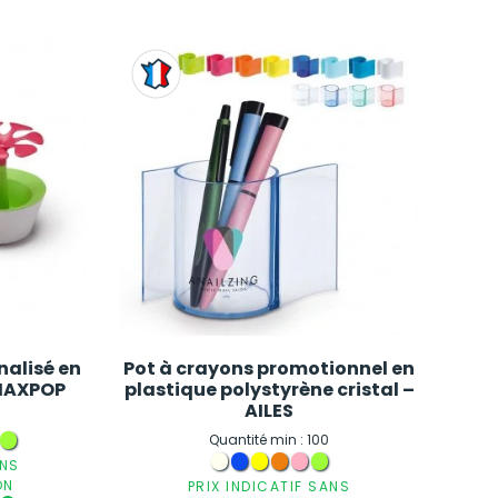
nalisé en
Pot à crayons promotionnel en
MAXPOP
plastique polystyrène cristal –
AILES
Quantité min : 100
ANS
ON
PRIX INDICATIF SANS