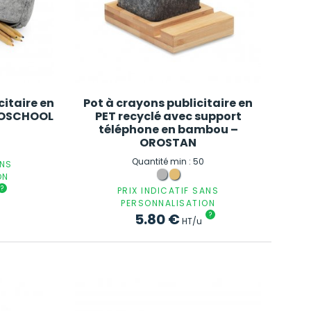
citaire en
Pot à crayons publicitaire en
ECOSCHOOL
PET recyclé avec support
téléphone en bambou –
OROSTAN
Quantité min : 50
ANS
ON
?
PRIX INDICATIF SANS
PERSONNALISATION
5.80
€
?
HT/u