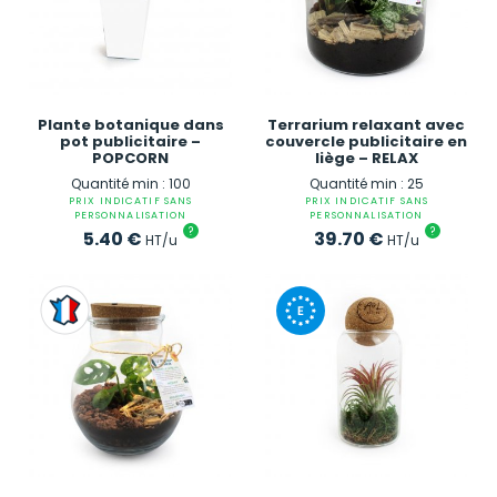
Plante botanique dans
Terrarium relaxant avec
pot publicitaire –
couvercle publicitaire en
POPCORN
liège – RELAX
Quantité min : 100
Quantité min : 25
PRIX INDICATIF SANS
PRIX INDICATIF SANS
PERSONNALISATION
PERSONNALISATION
?
?
5.40
€
39.70
€
HT/u
HT/u