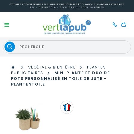
GOODIES ECO-RESPONSABLE, OBJET PUBLICITAIRE ÉCOLOGIQUE, CADEAU ENTREPRISE
RSE - DEPUIS 2014 - DEVIS GRATUIT SOUS 24 HEURES
>
>
VÉGÉTAL & BIEN-ÊTRE
PLANTES
>
PUBLICITAIRES
MINI PLANTE ET DUO DE
POTS PERSONNALISÉ EN TOILE DE JUTE –
PLANTENTOILE