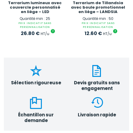
Terrarium lumineux avec
Terrarium de Tillandsia
couvercle personnalisé
avec boule promotionnel
en liège – LED
en liège – LANDSIA
Quantité min : 25
Quantité min : 50
PRIX INDICATIF SANS
PRIX INDICATIF SANS
PERSONNALISATION
PERSONNALISATION
?
?
26.80
€
12.60
€
HT/u
HT/u
Sélection rigoureuse
Devis gratuits sans
engagement
Échantillon sur
Livraison rapide
demande