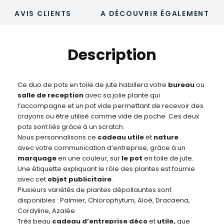
AVIS CLIENTS
A DÉCOUVRIR ÉGALEMENT
Description
Ce duo de pots en toile de jute habillera votre
bureau
ou
salle de reception
avec sa jolie plante qui
l’accompagne et un pot vide permettant de recevoir des
crayons ou être utilisé comme vide de poche. Ces deux
pots sont liés grâce à un scratch.
Nous personnalisons ce
cadeau utile
et
nature
avec votre communication d’entreprise, grâce à un
marquage
en une couleur, sur
le pot
en toile de jute.
Une étiquette expliquant le rôle des plantes est fournie
avec cet
objet publicitaire
.
Plusieurs variétés de plantes dépollauntes sont
disponibles : Palmier, Chlorophytum, Aloé, Dracaena,
Cordyline, Azalée
Très beau
cadeau d’entreprise déco
et
utile,
que