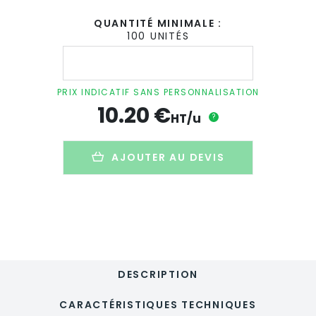
QUANTITÉ MINIMALE :
100 UNITÉS
quantité
de
Mini
plante
PRIX INDICATIF SANS PERSONNALISATION
et
10.20
€
duo
HT/u
?
de
pots
personnalisé
AJOUTER AU DEVIS
en
toile
de
jute
-
PLANTENTOILE
DESCRIPTION
CARACTÉRISTIQUES TECHNIQUES