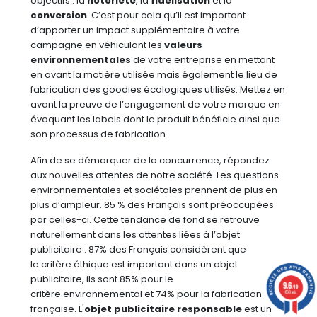
objectifs : la
notoriété
, la
fidélisation
et la
conversion
. C’est pour cela qu’il est important
d’apporter un impact supplémentaire à votre
campagne en véhiculant les
valeurs
environnementales
de votre entreprise en mettant
en avant la matière utilisée mais également le lieu de
fabrication des goodies écologiques utilisés. Mettez en
avant la preuve de l’engagement de votre marque en
évoquant les labels dont le produit bénéficie ainsi que
son processus de fabrication.
Afin de se démarquer de la concurrence, répondez
aux nouvelles attentes de notre société. Les questions
environnementales et sociétales prennent de plus en
plus d’ampleur. 85 % des Français sont préoccupées
par celles-ci. Cette tendance de fond se retrouve
naturellement dans les attentes liées à l’objet
publicitaire : 87% des Français considèrent que
le critère éthique est important dans un objet
publicitaire, ils sont 85% pour le
9.6
/10
critère environnemental et 74% pour la fabrication
860 avis
française. L'
objet publicitaire responsable
est un