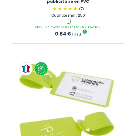
publicitaire en PVC
(7)
Quantité min : 250
PRIX INDICATIF SANS PERSONNALISATION
?
0.84
€
HT/u