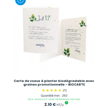
Carte de voeux à planter biodégradable avec
graines promotionnelle – BIOCARTE
(1)
Quantité min : 250
PRIX INDICATIF SANS PERSONNALISATION
?
2.10
€
HT/u