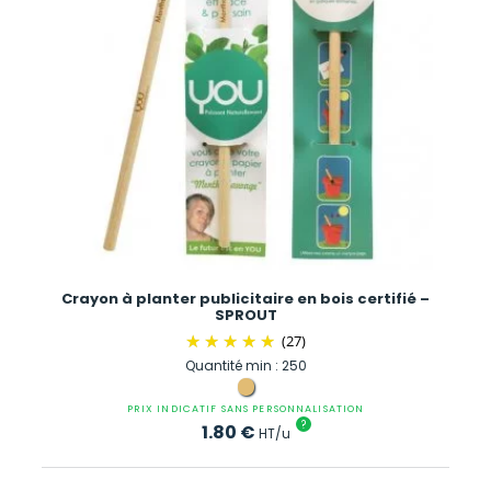
Crayon à planter publicitaire en bois certifié –
SPROUT
(27)
Quantité min : 250
PRIX INDICATIF SANS PERSONNALISATION
?
1.80
€
HT/u