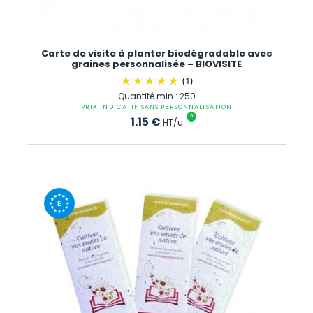
Carte de visite à planter biodégradable avec
graines personnalisée – BIOVISITE
(1)
Quantité min : 250
PRIX INDICATIF SANS PERSONNALISATION
?
1.15
€
HT/u