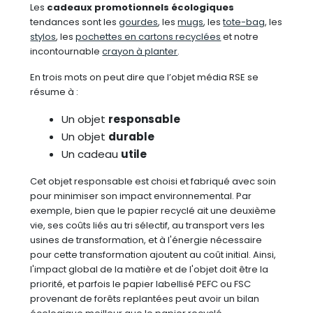
Les
cadeaux promotionnels écologiques
tendances sont les
gourdes
, les
mugs
, les
tote-bag
, les
stylos
, les
pochettes en cartons recyclées
et notre
incontournable
crayon à planter
.
En trois mots on peut dire que l’objet média RSE se
résume à :
Un objet
responsable
Un objet
durable
Un cadeau
utile
Cet objet responsable est choisi et fabriqué avec soin
pour minimiser son impact environnemental. Par
exemple, bien que le papier recyclé ait une deuxième
vie, ses coûts liés au tri sélectif, au transport vers les
usines de transformation, et à l'énergie nécessaire
pour cette transformation ajoutent au coût initial. Ainsi,
l'impact global de la matière et de l'objet doit être la
priorité, et parfois le papier labellisé PEFC ou FSC
provenant de forêts replantées peut avoir un bilan