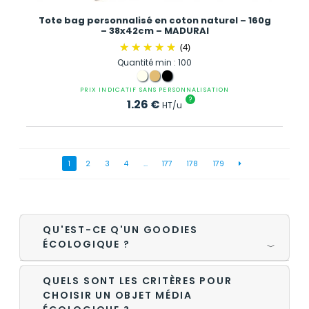
Tote bag personnalisé en coton naturel – 160g
– 38x42cm – MADURAI
(4)
Quantité min : 100
PRIX INDICATIF SANS PERSONNALISATION
?
1.26
€
HT/u
1
2
3
4
…
177
178
179
QU'EST-CE Q'UN GOODIES
ÉCOLOGIQUE ?
﹀
QUELS SONT LES CRITÈRES POUR
CHOISIR UN OBJET MÉDIA