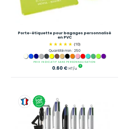
Porte-étiquette pour bagages personnalisé
en PVC
(10)
Quantité min : 250
PRIX INDICATIF SANS PERSONNALISATION
?
0.60
€
HT/u