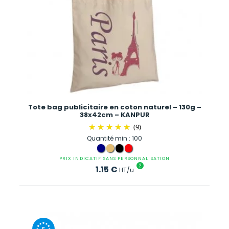
Tote bag publicitaire en coton naturel – 130g –
38x42cm – KANPUR
(9)
Quantité min : 100
PRIX INDICATIF SANS PERSONNALISATION
?
1.15
€
HT/u