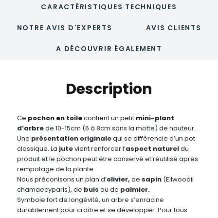
CARACTÉRISTIQUES TECHNIQUES
NOTRE AVIS D'EXPERTS
AVIS CLIENTS
A DÉCOUVRIR ÉGALEMENT
Description
Ce
pochon en toile
contient un petit
mini-plant
d’arbre
de 10-15cm (6 à 8cm sans la motte) de hauteur.
Une
présentation originale
qui se différencie d’un pot
classique. La
jute
vient renforcer l’
aspect naturel
du
produit et le pochon peut être conservé et réutilisé après
rempotage de la plante.
Nous préconisons un plan d’
olivier,
de
sapin
(Ellwoodii
chamaecyparis), de
buis
ou de
palmier.
Symbole fort de longévité, un arbre s’enracine
durablement pour croître et se développer. Pour tous