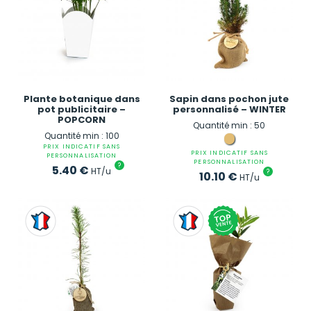
Plante botanique dans
Sapin dans pochon jute
pot publicitaire –
personnalisé – WINTER
POPCORN
Quantité min : 50
Quantité min : 100
PRIX INDICATIF SANS
PRIX INDICATIF SANS
PERSONNALISATION
PERSONNALISATION
?
5.40
€
HT/u
?
10.10
€
HT/u