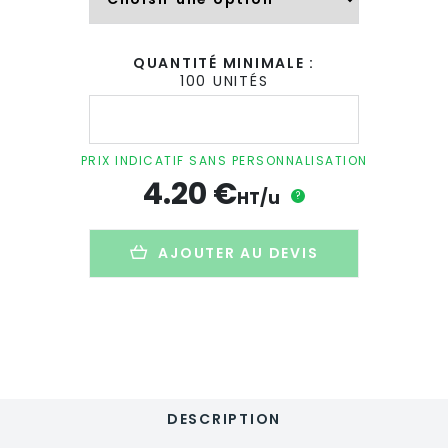
QUANTITÉ MINIMALE :
100 UNITÉS
quantité
de
Mini
plant
PRIX INDICATIF SANS PERSONNALISATION
d'arbre
4.20
€
dans
HT/u
?
pochon
personnalisable
en
AJOUTER AU DEVIS
toile
-
ARBRAPOCHE
DESCRIPTION