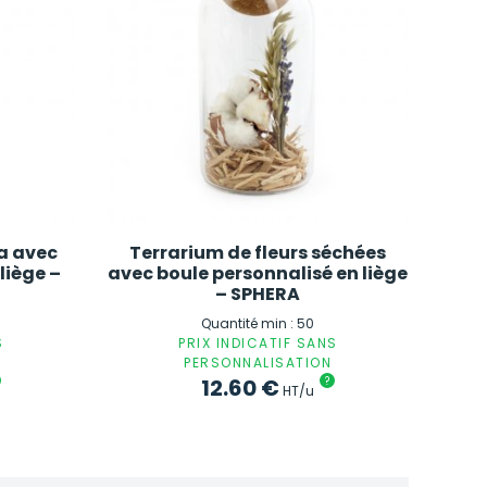
ia avec
Terrarium de fleurs séchées
liège –
avec boule personnalisé en liège
– SPHERA
Quantité min : 50
S
PRIX INDICATIF SANS
PERSONNALISATION
12.60
€
?
HT/u