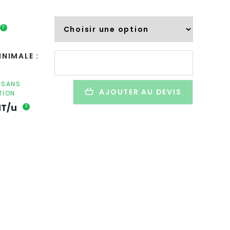
?
quantité
NIMALE :
de
Plante
botanique
F SANS
AJOUTER AU DEVIS
TION
dans
pot
HT/u
?
publicitaire
-
POPCORN