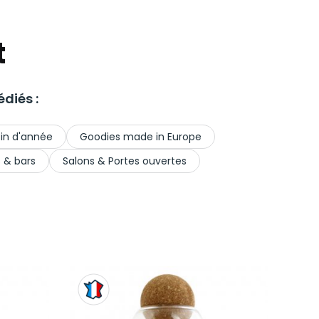
t
diés :
fin d'année
Goodies made in Europe
s & bars
Salons & Portes ouvertes