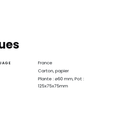
ques
France
UAGE
Carton, papier
N
Plante : ø60 mm, Pot :
125x75x75mm