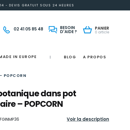
14 - DEVIS GRATUIT SOUS 24 HEURES
BESOIN
PANIER
02 41 05 85 48
D'AIDE ?
0 article
MADE IN EUROPE
BLOG
A PROPOS
|
Notre engagement solidaire et responsable
Made in France
 in France
e
France
magne
 – POPCORN
botanique dans pot
taire – POPCORN
Voir la description
FGINMP36