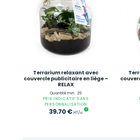
Terrarium relaxant avec
Ter
couvercle publicitaire en liège –
couverc
RELAX
Quantité min : 25
PRIX INDICATIF SANS
PERSONNALISATION
39.70
€
?
HT/u