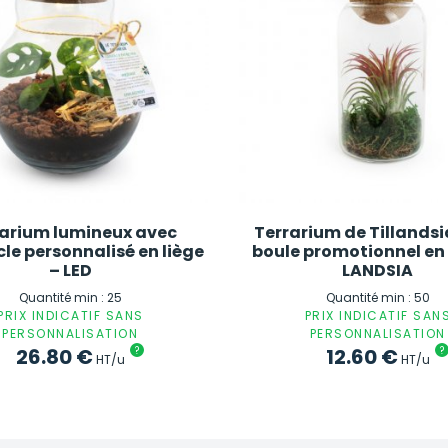
rarium lumineux avec
Terrarium de Tillands
le personnalisé en liège
boule promotionnel en 
– LED
LANDSIA
Quantité min : 25
Quantité min : 50
PRIX INDICATIF SANS
PRIX INDICATIF SAN
PERSONNALISATION
PERSONNALISATION
26.80
€
?
12.60
€
?
HT/u
HT/u