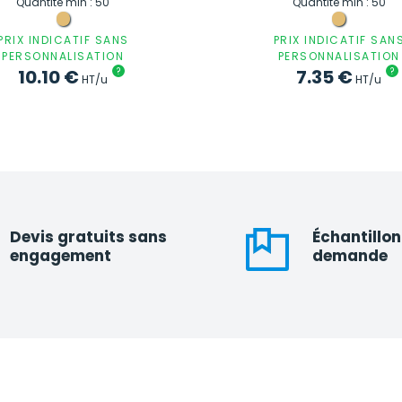
Quantité min : 50
Quantité min : 50
PRIX INDICATIF SANS
PRIX INDICATIF SAN
PERSONNALISATION
PERSONNALISATION
10.10
€
?
7.35
€
?
HT/u
HT/u
Devis gratuits sans
Échantillon
engagement
demande