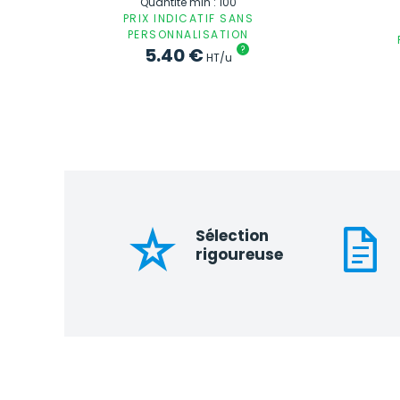
Quantité min : 100
PRIX INDICATIF SANS
PERSONNALISATION
5.40
€
?
HT/u
Sélection
rigoureuse