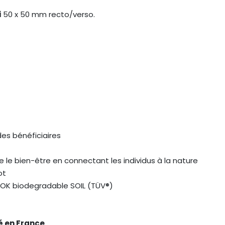
i
50 x 50 mm recto/verso.
des bénéficiaires
rise le bien-être en connectant les individus à la nature
ot
t OK biodegradable SOIL (TÜV®)
é en France
.