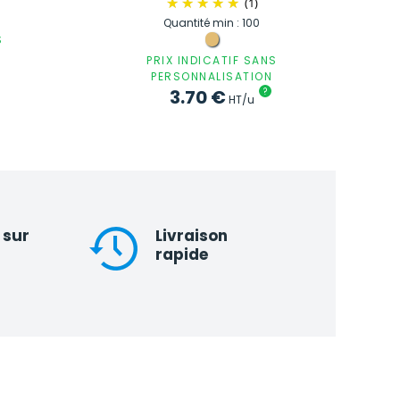
(1)
Quantité min : 100
S
PRIX INDICATIF SANS
PERSONNALISATION
3.70
€
?
HT/u
 sur
Livraison
rapide