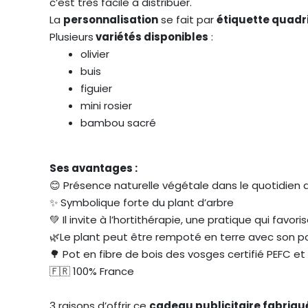
c’est très facile à distribuer.
La
personnalisation
se fait par
étiquette quadr
Plusieurs
variétés disponibles
:
olivier
buis
figuier
mini rosier
bambou sacré
Ses avantages :
😊 Présence naturelle végétale dans le quotidien 
✨ Symbolique forte du plant d’arbre
💚 Il invite à l’hortithérapie, une pratique qui favo
🌿Le plant peut être rempoté en terre avec son p
🌳 Pot en fibre de bois des vosges certifié PEFC e
🇫🇷 100% France
3 raisons d’offrir ce
cadeau publicitaire fabriqu