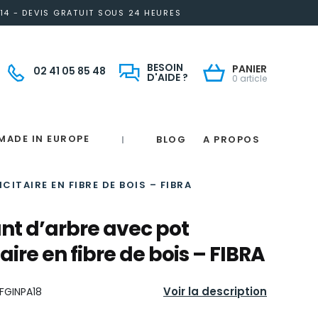
14 - DEVIS GRATUIT SOUS 24 HEURES
BESOIN
PANIER
02 41 05 85 48
D'AIDE ?
0 article
MADE IN EUROPE
BLOG
A PROPOS
|
Notre engagement solidaire et responsable
Made in France
 in France
e
France
magne
CITAIRE EN FIBRE DE BOIS – FIBRA
ant d’arbre avec pot
aire en fibre de bois – FIBRA
Voir la description
FGINPA18