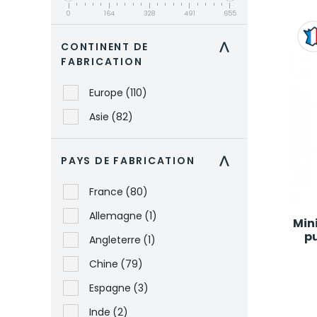
0
164
328
491
655
CONTINENT DE
>
FABRICATION
Europe
(110)
Asie
(82)
PAYS DE FABRICATION
>
France
(80)
Allemagne
(1)
Min
pu
Angleterre
(1)
Chine
(79)
Espagne
(3)
Inde
(2)