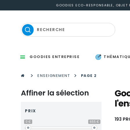
GOODIES ECO-RESPONSABLE, OBJET P
GOODIES ENTREPRISE
THÉMATIQ
Sets d’éc
Thermomètres
St
P
S
Gou
M
P
Po
Po
P
M
>
>
ENSEIGNEMENT
PAGE 2
Goo
Affiner la sélection
l'e
PRIX
193 PR
0 €
655 €