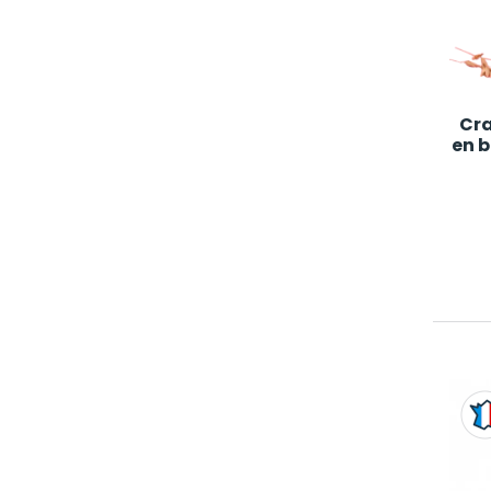
Cra
en b