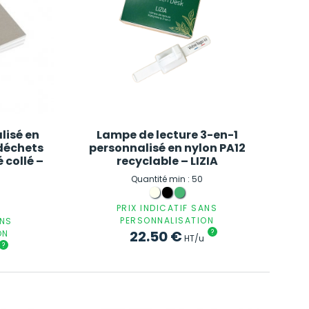
lisé en
Lampe de lecture 3-en-1
 déchets
personnalisé en nylon PA12
 collé –
recyclable – LIZIA
Quantité min : 50
0
PRIX INDICATIF SANS
PERSONNALISATION
ANS
22.50
€
?
ON
HT/u
?