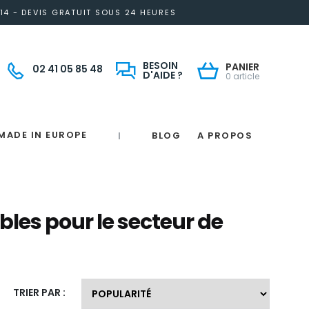
14 - DEVIS GRATUIT SOUS 24 HEURES
BESOIN
PANIER
02 41 05 85 48
D'AIDE ?
0 article
MADE IN EUROPE
BLOG
A PROPOS
|
Notre engagement solidaire et responsable
Made in France
 in France
e
France
magne
les pour le secteur de
TRIER PAR :