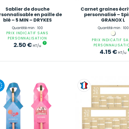
Sablier de douche
Carnet graines écri
rsonnalisable en paille de
personnalisé – Spi
blé – 5 MIN – DRYKES
GRANOX L
Quantité min : 100
Quantité min : 100
PRIX INDICATIF SANS
PERSONNALISATION
PRIX INDICATIF S
2.50
€
?
PERSONNALISATI
HT/u
4.15
€
HT/u