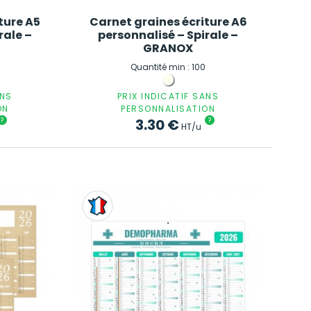
ture A5
Carnet graines écriture A6
rale –
personnalisé – Spirale –
GRANOX
Quantité min : 100
ANS
PRIX INDICATIF SANS
ON
PERSONNALISATION
?
3.30
€
?
HT/u