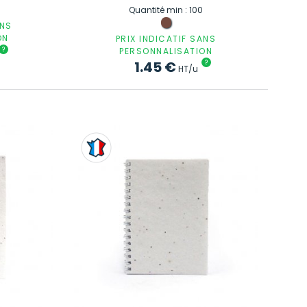
Quantité min : 100
ANS
ON
PRIX INDICATIF SANS
?
PERSONNALISATION
1.45
€
?
HT/u