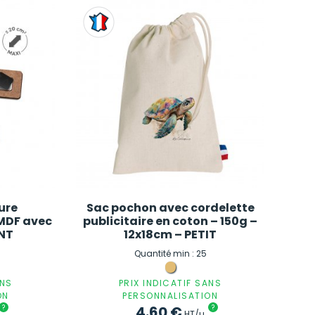
ure
Sac pochon avec cordelette
 MDF avec
publicitaire en coton – 150g –
NT
12x18cm – PETIT
Quantité min : 25
ANS
PRIX INDICATIF SANS
ON
PERSONNALISATION
?
4.60
€
?
HT/u