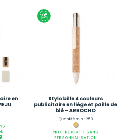
taire en
Stylo bille 4 couleurs
 MEJU
publicitaire en liège et paille de
blé – ARBOCHO
0
Quantité min : 250
ANS
ON
PRIX INDICATIF SANS
?
PERSONNALISATION