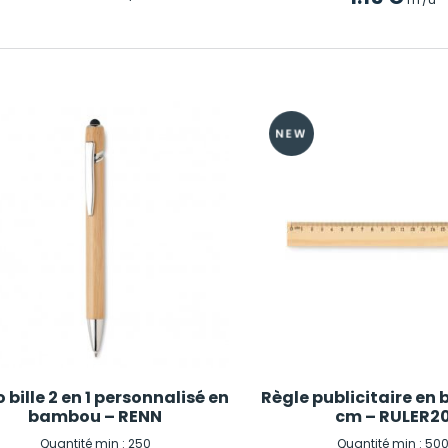
o bille 2 en 1 personnalisé en
Règle publicitaire en 
bambou – RENN
cm – RULER2
Quantité min : 250
Quantité min : 50