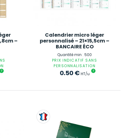
léger
Calendrier micro léger
0,8cm –
personnalisé – 21×15,5cm –
BANCAIRE ÉCO
Quantité min : 500
ANS
PRIX INDICATIF SANS
ON
PERSONNALISATION
?
0.50
€
?
HT/u