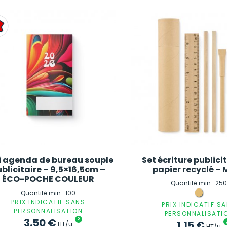
i agenda de bureau souple
Set écriture publici
blicitaire – 9,5×16,5cm –
papier recyclé –
ÉCO-POCHE COULEUR
Quantité min : 25
Quantité min : 100
PRIX INDICATIF SANS
PRIX INDICATIF S
PERSONNALISATION
PERSONNALISATI
3.50
€
?
1.15
€
HT/u
HT/u