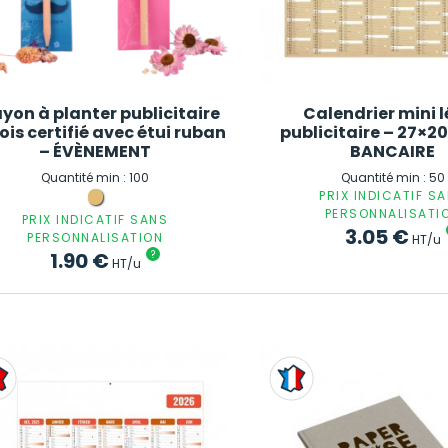
yon à planter publicitaire
Calendrier mini 
ois certifié avec étui ruban
publicitaire – 27×2
– ÉVÈNEMENT
BANCAIRE
Quantité min : 100
Quantité min : 50
PRIX INDICATIF S
PERSONNALISATI
PRIX INDICATIF SANS
3.05
€
PERSONNALISATION
HT/u
1.90
€
?
HT/u