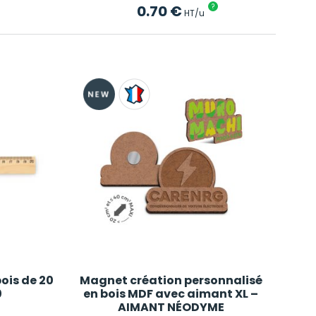
0.70
€
?
HT/u
bois de 20
Magnet création personnalisé
0
en bois MDF avec aimant XL –
AIMANT NÉODYME
0