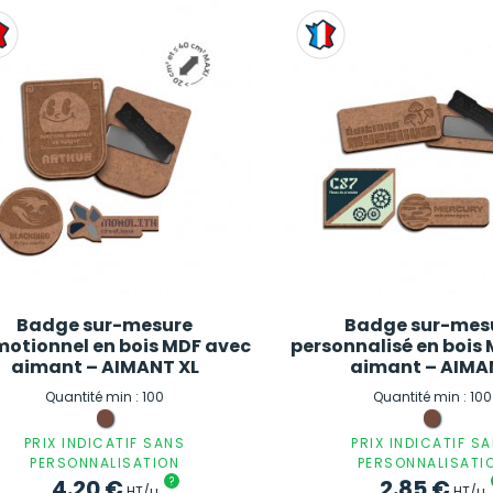
Badge sur-mesure
Badge sur-mes
otionnel en bois MDF avec
personnalisé en bois
aimant – AIMANT XL
aimant – AIMA
Quantité min : 100
Quantité min : 100
PRIX INDICATIF SANS
PRIX INDICATIF S
PERSONNALISATION
PERSONNALISATI
4.20
€
?
2.85
€
HT/u
HT/u