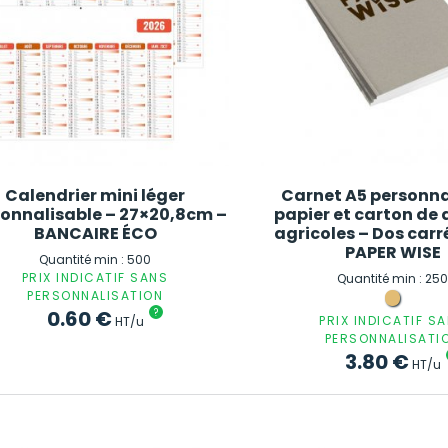
Calendrier mini léger
Carnet A5 personna
onnalisable – 27×20,8cm –
papier et carton de
BANCAIRE ÉCO
agricoles – Dos carré
PAPER WISE
Quantité min : 500
PRIX INDICATIF SANS
Quantité min : 25
PERSONNALISATION
0.60
€
?
PRIX INDICATIF S
HT/u
PERSONNALISATI
3.80
€
HT/u