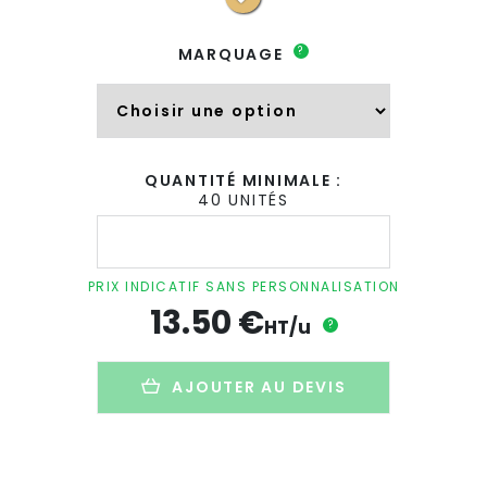
?
MARQUAGE
QUANTITÉ MINIMALE :
40 UNITÉS
quantité
de
Agenda
de
PRIX INDICATIF SANS PERSONNALISATION
bureau
13.50
€
personnalisé
HT/u
?
en
papier
recyclé
AJOUTER AU DEVIS
-
21x27cm
-
SEMAINIER
KRAFT