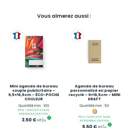
Vous aimerez aussi :
Mini agenda de bureau
Agenda de bureau
souple publicitaire –
personnalisé en papier
9,5×16,5cm – ÉCO-POCHE
recyclé – 9×16,5cm – MINI
COULEUR
KRAFT
Quantité min : 100
Quantité min : 50
PRIX INDICATIF SANS
PERSONNALISATION
PRIX INDICATIF SANS
?
3.50
€
HT/u
PERSONNALISATION
?
5.50
€
HT/u