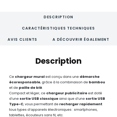
USB
et
USB-
DESCRIPTION
C
-
SUGAX
CARACTÉRISTIQUES TECHNIQUES
AVIS CLIENTS
A DÉCOUVRIR ÉGALEMENT
Description
Ce
chargeur mural
est conçu dans une
démarche
écoresponsable
, grâce à la combinaison de
bambou
et de
paille de blé
.
Compact et léger, ce
chargeur publicitaire
est doté
d’une
sortie USB classique
ainsi que d’une
sortie USB
Type-C
, vous permettant de
recharger rapidement
tous types d’appareils électroniques : smartphones,
tablettes, écouteurs sans fil, etc.