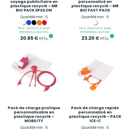
voyage publicitaire en
personnalisé en
plastique recyclé – MR
plastique recyclé – MR
BIO PACK EPSILON
BIO FAST PACK
Quantité min : 5
Quantité min : 5
PRIX INDICATIF SANS
PRIX INDICATIF SANS
PERSONNALISATION
PERSONNALISATION
?
?
20.65
€
23.20
€
HT/u
HT/u
Pack de charge pratique
Pack de charge rapide
personnalisable en
personnalisé en
plastique recyclé –
plastique recyclé – PACK
MOBILITY
ICE-C
Quantité min : 5
Quantité min : 5