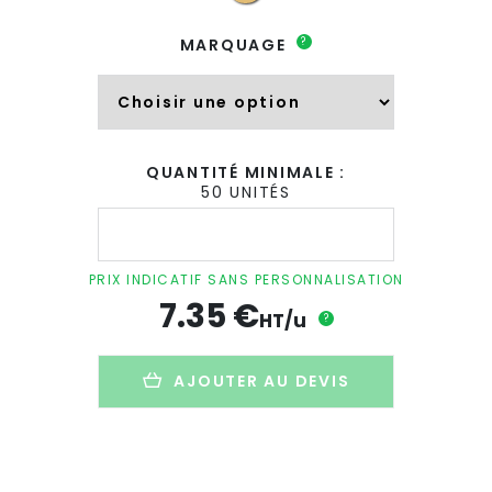
?
MARQUAGE
QUANTITÉ MINIMALE :
50 UNITÉS
quantité
de
Bloc
de
PRIX INDICATIF SANS PERSONNALISATION
charge
7.35
€
rapide
HT/u
?
personnalisé
en
paille
AJOUTER AU DEVIS
de
blé
-
2
sorties
-