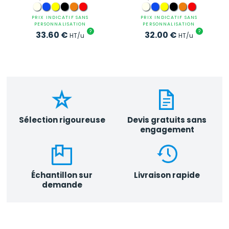
PRIX INDICATIF SANS
PRIX INDICATIF SANS
PERSONNALISATION
PERSONNALISATION
?
?
33.60
€
32.00
€
HT/u
HT/u
Sélection rigoureuse
Devis gratuits sans
engagement
Échantillon sur
Livraison rapide
demande