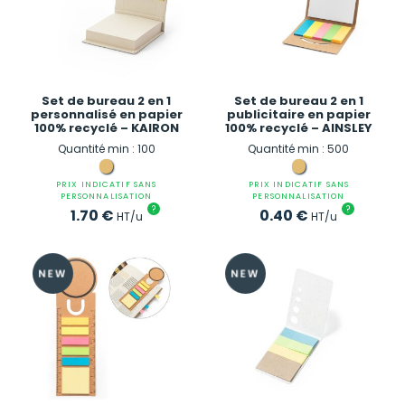
Set de bureau 2 en 1
Set de bureau 2 en 1
personnalisé en papier
publicitaire en papier
100% recyclé – KAIRON
100% recyclé – AINSLEY
Quantité min : 100
Quantité min : 500
PRIX INDICATIF SANS
PRIX INDICATIF SANS
PERSONNALISATION
PERSONNALISATION
?
?
1.70
€
0.40
€
HT/u
HT/u