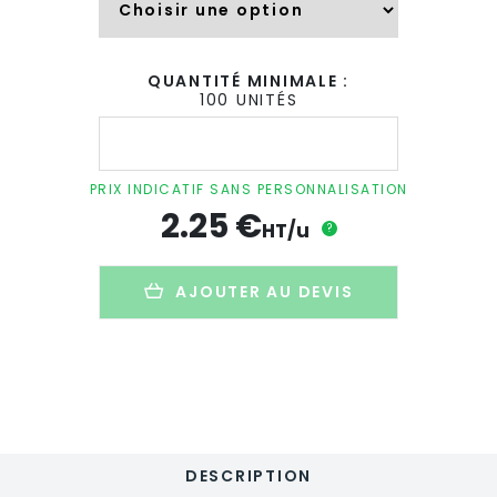
QUANTITÉ MINIMALE :
100 UNITÉS
quantité
de
Bloc-
notes
PRIX INDICATIF SANS PERSONNALISATION
adhésif
2.25
€
personnalisable
HT/u
?
en
papier
recyclé
AJOUTER AU DEVIS
-
MAUI
DESCRIPTION