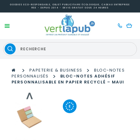
GOODIES ECO-RESPONSABLE, OBJET PUBLICITAIRE ÉCOLOGIQUE, CADEAU ENTREPRISE
RSE - DEPUIS 2014 - DEVIS GRATUIT SOUS 24 HEURES
>
>
PAPETERIE & BUSINESS
BLOC-NOTES
>
PERSONNALISÉS
BLOC-NOTES ADHÉSIF
PERSONNALISABLE EN PAPIER RECYCLÉ – MAUI