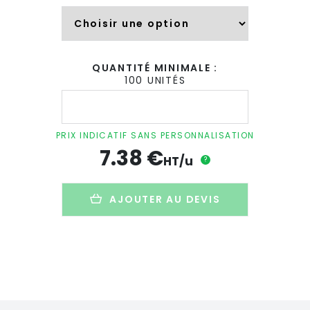
QUANTITÉ MINIMALE :
100 UNITÉS
quantité
de
Bougie
naturelle
PRIX INDICATIF SANS PERSONNALISATION
parfumée
7.38
€
dans
HT/u
?
sac
kraft
personnalisée
AJOUTER AU DEVIS
-
BOUGIE
KRAFT