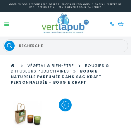
GOODIES ECO-RESPONSABLE, OBJET PUBLICITAIRE ÉCOLOGIQUE, CADEAU ENTREPRISE
RSE - DEPUIS 2014 - DEVIS GRATUIT SOUS 24 HEURES
>
>
VÉGÉTAL & BIEN-ÊTRE
BOUGIES &
>
DIFFUSEURS PUBLICITAIRES
BOUGIE
NATURELLE PARFUMÉE DANS SAC KRAFT
PERSONNALISÉE – BOUGIE KRAFT