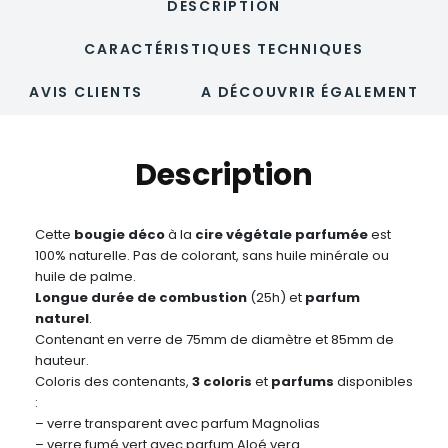
DESCRIPTION
CARACTÉRISTIQUES TECHNIQUES
AVIS CLIENTS
A DÉCOUVRIR ÉGALEMENT
Description
Cette
bougie déco
à la
cire végétale parfumée
est
100% naturelle. Pas de colorant, sans huile minérale ou
huile de palme.
Longue durée de combustion
(25h) et
parfum
naturel
.
Contenant en verre de 75mm de diamètre et 85mm de
hauteur.
Coloris des contenants,
3 coloris
et
parfums
disponibles
:
– verre transparent avec parfum Magnolias
– verre fumé vert avec parfum Aloé vera