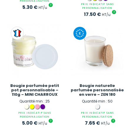
PERSONNALISATION
PRIX INDICATIF SANS
?
5.30
€
HT/u
PERSONNALISATION
?
17.50
€
HT/u
Bougie parfumée petit
Bougie naturelle
pot personnalisable –
parfumée personnalisée
110g – MINI CHARROUX
en verre – ZEN 180
Quantité min : 25
Quantité min : 50
PRIX INDICATIF SANS
PRIX INDICATIF SANS
PERSONNALISATION
PERSONNALISATION
?
?
5.00
€
7.65
€
HT/u
HT/u