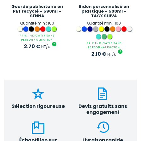
Gourde publicitaire en
Bidon personnalisé en
PET recyclé – 590ml –
plastique – 500ml –
SENNA
TACX SHIVA
Quantité min : 100
Quantité min : 100
PRIX INDICATIF SANS
PERSONNALISATION
PRIX INDICATIF SANS
?
2.70
€
HT/u
PERSONNALISATION
?
2.10
€
HT/u
Sélection rigoureuse
Devis gratuits sans
engagement
Échantillon sur
Livraison rapide