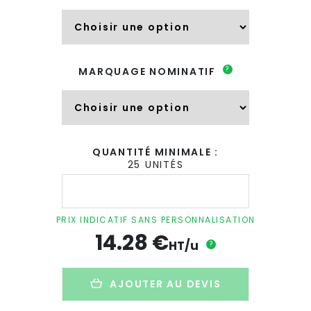
?
MARQUAGE NOMINATIF
QUANTITÉ MINIMALE :
25 UNITÉS
quantité
de
Bouteille
publicitaire
PRIX INDICATIF SANS PERSONNALISATION
en
14.28
€
inox
HT/u
?
-
500ml
-
AJOUTER AU DEVIS
INOXIGLOU