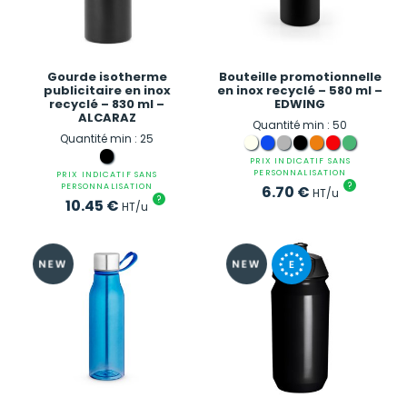
Gourde isotherme
Bouteille promotionnelle
publicitaire en inox
en inox recyclé – 580 ml –
recyclé – 830 ml –
EDWING
ALCARAZ
Quantité min : 50
Quantité min : 25
PRIX INDICATIF SANS
PERSONNALISATION
PRIX INDICATIF SANS
?
PERSONNALISATION
6.70
€
HT/u
?
10.45
€
HT/u