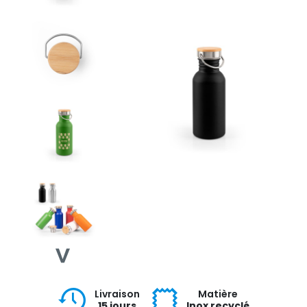
Livraison
Matière
15 jours
Inox recyclé