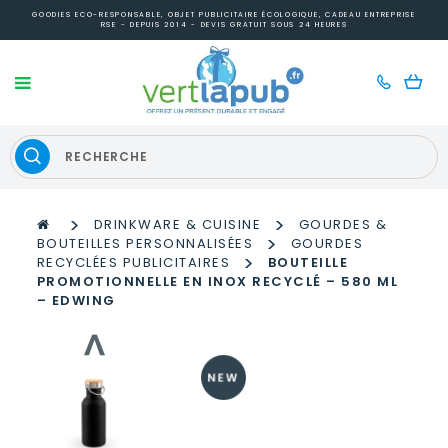
GOODIES ECO-RESPONSABLE, OBJET PUBLICITAIRE ÉCOLOGIQUE, CADEAU ENTREPRISE
RSE - DEPUIS 2014 - DEVIS GRATUIT SOUS 24 HEURES
>
>
DRINKWARE & CUISINE
GOURDES &
>
BOUTEILLES PERSONNALISÉES
GOURDES
>
RECYCLÉES PUBLICITAIRES
BOUTEILLE
PROMOTIONNELLE EN INOX RECYCLÉ – 580 ML
– EDWING