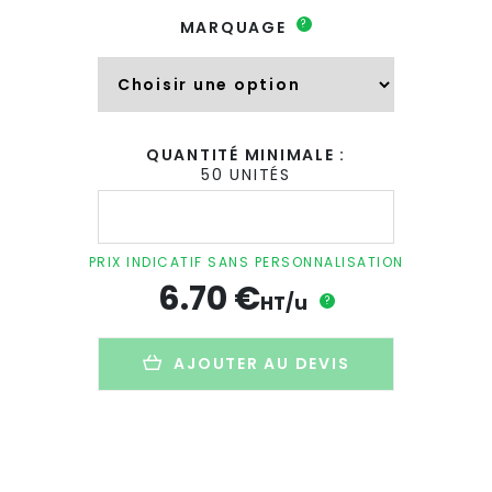
?
MARQUAGE
QUANTITÉ MINIMALE :
50 UNITÉS
quantité
de
Bouteille
promotionnelle
PRIX INDICATIF SANS PERSONNALISATION
en
6.70
€
inox
HT/u
?
recyclé
-
580
AJOUTER AU DEVIS
ml
-
EDWING