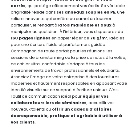
carrés
, qui protège efficacement vos écrits. Sa véritable
originalité réside dans ses
anneaux souples en PE
, une
reliure innovante qui confère au carnet un toucher
particulier, le rendant à la fois
malléable et doux
à
manipuler au quotidien. À l’intérieur, vous disposerez de
160 pages lignées
en papier léger de
70 g/m²
, idéales
pour une écriture fluide et parfaitement guidée.
Compagnon de route parfait pour les réunions, les
sessions de brainstorming ou la prise de notes à la volée,
ce cahier ultra-confortable s’adapte à tous les
environnements de travail professionnels et étudiants.
Associez l’image de votre entreprise à des fournitures
modernes et hautement responsables en apposant votre
identité visuelle sur ce support d’écriture unique. C’est
l’outil de communication idéal pour
équiper vos
collaborateurs lors de séminaires
, accueillir vos
nouveaux talents ou
offrir un cadeau d’affaires
écoresponsable, pratique et agréable à utiliser à
vos clients
.