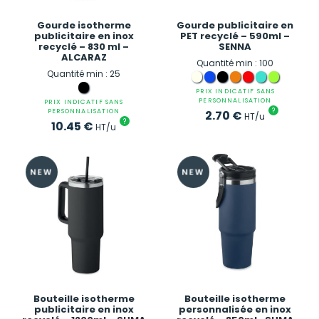
Gourde isotherme
Gourde publicitaire en
publicitaire en inox
PET recyclé – 590ml –
recyclé – 830 ml –
SENNA
ALCARAZ
Quantité min : 100
Quantité min : 25
PRIX INDICATIF SANS
PERSONNALISATION
PRIX INDICATIF SANS
?
PERSONNALISATION
2.70
€
HT/u
?
10.45
€
HT/u
Bouteille isotherme
Bouteille isotherme
publicitaire en inox
personnalisée en inox