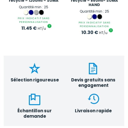
recyclé – 1200ml – SUMA
recyclé – 850ml- SUMA
HAND
Quantité min : 25
Quantité min : 25
PRIX INDICATIF SANS
PERSONNALISATION
PRIX INDICATIF SANS
?
PERSONNALISATION
11.45
€
HT/u
?
10.30
€
HT/u
Sélection rigoureuse
Devis gratuits sans
engagement
Échantillon sur
Livraison rapide
demande