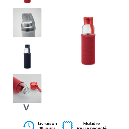
Livraison
Matière
15 jours
Verre recyclé