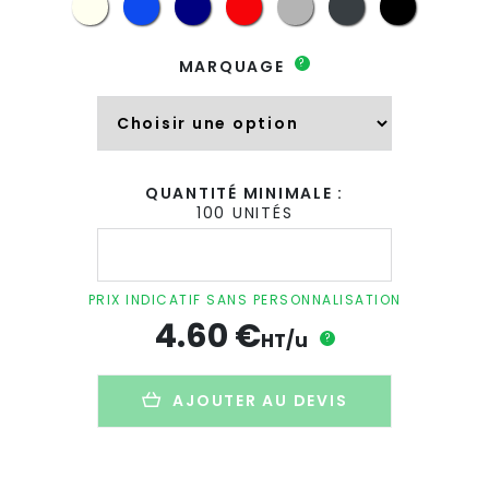
?
MARQUAGE
QUANTITÉ MINIMALE :
100 UNITÉS
quantité
de
Bouteille
publicitaire
PRIX INDICATIF SANS PERSONNALISATION
en
4.60
€
verre
HT/u
?
recyclé
avec
housse
AJOUTER AU DEVIS
néoprène
-
500ml
-
EBOR