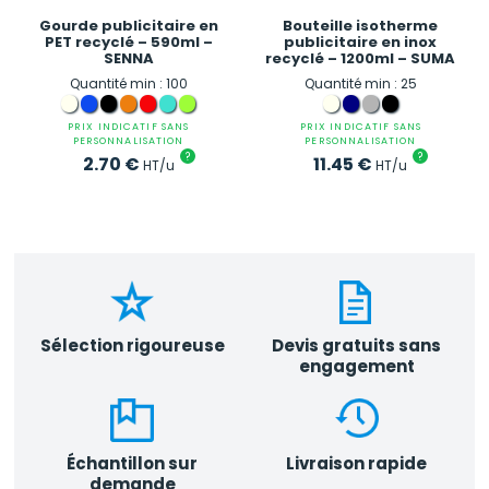
Gourde publicitaire en
Bouteille isotherme
PET recyclé – 590ml –
publicitaire en inox
SENNA
recyclé – 1200ml – SUMA
Quantité min : 100
Quantité min : 25
PRIX INDICATIF SANS
PRIX INDICATIF SANS
PERSONNALISATION
PERSONNALISATION
?
?
2.70
€
11.45
€
HT/u
HT/u
Sélection rigoureuse
Devis gratuits sans
engagement
Échantillon sur
Livraison rapide
demande