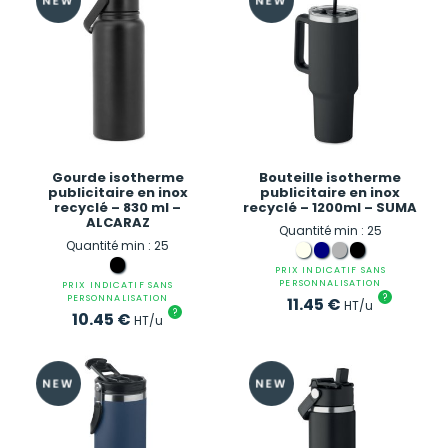
Gourde isotherme
Bouteille isotherme
publicitaire en inox
publicitaire en inox
recyclé – 830 ml –
recyclé – 1200ml – SUMA
ALCARAZ
Quantité min : 25
Quantité min : 25
PRIX INDICATIF SANS
PERSONNALISATION
PRIX INDICATIF SANS
?
PERSONNALISATION
11.45
€
HT/u
?
10.45
€
HT/u