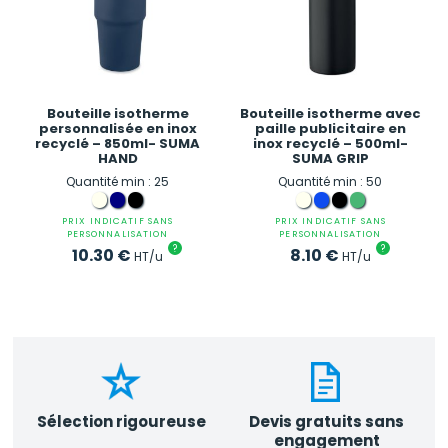
Bouteille isotherme
Bouteille isotherme avec
personnalisée en inox
paille publicitaire en
recyclé – 850ml- SUMA
inox recyclé – 500ml-
HAND
SUMA GRIP
Quantité min : 25
Quantité min : 50
PRIX INDICATIF SANS
PRIX INDICATIF SANS
PERSONNALISATION
PERSONNALISATION
?
?
10.30
€
8.10
€
HT/u
HT/u
Sélection rigoureuse
Devis gratuits sans
engagement