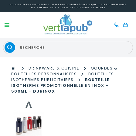
GOODIES ECO-RESPONSABLE, OBJET PUBLICITAIRE ÉCOLOGIQUE, CADEAU ENTREPRISE
RSE - DEPUIS 2014 - DEVIS GRATUIT SOUS 24 HEURES
>
>
DRINKWARE & CUISINE
GOURDES &
>
BOUTEILLES PERSONNALISÉES
BOUTEILLES
>
ISOTHERMES PUBLICITAIRES
BOUTEILLE
ISOTHERME PROMOTIONNELLE EN INOX –
500ML – DURINOX