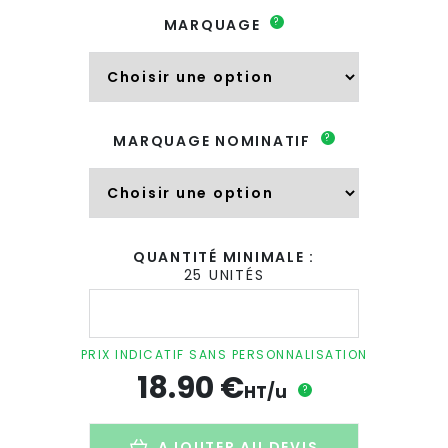
?
MARQUAGE
?
MARQUAGE NOMINATIF
QUANTITÉ MINIMALE :
25 UNITÉS
quantité
de
Bouteille
isotherme
PRIX INDICATIF SANS PERSONNALISATION
promotionnelle
18.90
€
en
HT/u
?
inox
-
500ml
AJOUTER AU DEVIS