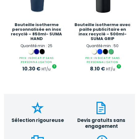
Bouteille isotherme
Bouteille isotherme avec
personnalisée en inox
paille publicitaire en
recyclé – 850ml- SUMA
inox recyclé – 500ml-
HAND
SUMA GRIP
Quantité min : 25
Quantité min : 50
PRIX INDICATIF SANS
PRIX INDICATIF SANS
PERSONNALISATION
PERSONNALISATION
?
?
10.30
€
8.10
€
HT/u
HT/u
Sélection rigoureuse
Devis gratuits sans
engagement