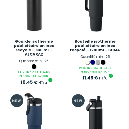
Gourde isotherme
Bouteille isotherme
publicitaire en inox
publicitaire en inox
recyclé – 830 ml –
recyclé – 1200ml – SUMA
ALCARAZ
Quantité min : 25
Quantité min : 25
PRIX INDICATIF SANS
PERSONNALISATION
PRIX INDICATIF SANS
?
PERSONNALISATION
11.45
€
HT/u
?
10.45
€
HT/u