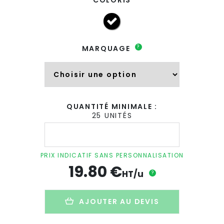
?
MARQUAGE
QUANTITÉ MINIMALE :
25 UNITÉS
quantité
de
Bouteille
isotherme
PRIX INDICATIF SANS PERSONNALISATION
promotionnelle
19.80
€
en
HT/u
?
inox
avec
bouchon
AJOUTER AU DEVIS
magnétique
-
600ml