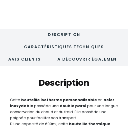
-
URSUS
DESCRIPTION
CARACTÉRISTIQUES TECHNIQUES
AVIS CLIENTS
A DÉCOUVRIR ÉGALEMENT
Description
Cette
bouteille isotherme personnalisable
en
acier
inoxydable
possède une
double paroi
pour une longue
conservation du chaud et du froid. Elle possède une
poignée pour faciliter son transport.
D’une capacité de 600ml, cette
bouteille thermique