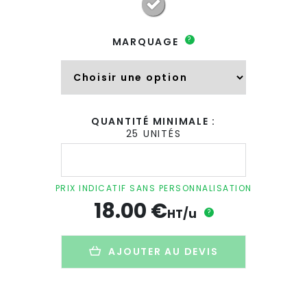
?
MARQUAGE
QUANTITÉ MINIMALE :
25 UNITÉS
quantité
de
Bouteille
isotherme
PRIX INDICATIF SANS PERSONNALISATION
publicitaire
18.00
€
en
HT/u
?
inox
et
bambou
AJOUTER AU DEVIS
-
1500ml
-
HELSINKI
EXTRA