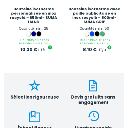
Bouteille isotherme
Bouteille isotherme avec
personnalisée en inox
paille publicitaire en
recyclé – 850ml- SUMA
inox recyclé – 500ml-
HAND
SUMA GRIP
Quantité min : 25
Quantité min : 50
PRIX INDICATIF SANS
PRIX INDICATIF SANS
PERSONNALISATION
PERSONNALISATION
?
?
10.30
€
8.10
€
HT/u
HT/u
Sélection rigoureuse
Devis gratuits sans
engagement
Échantillon sur
Livraison rapide