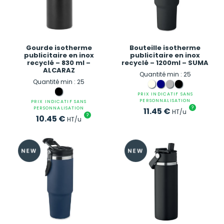
Gourde isotherme
Bouteille isotherme
publicitaire en inox
publicitaire en inox
recyclé – 830 ml –
recyclé – 1200ml – SUMA
ALCARAZ
Quantité min : 25
Quantité min : 25
PRIX INDICATIF SANS
PERSONNALISATION
PRIX INDICATIF SANS
?
PERSONNALISATION
11.45
€
HT/u
?
10.45
€
HT/u