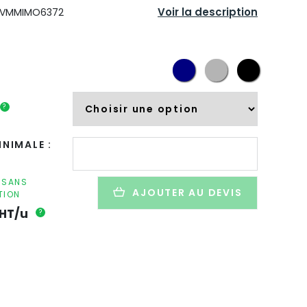
Voir la description
VMMIMO6372
?
quantité
NIMALE :
de
Bouteille
isotherme
F SANS
AJOUTER AU DEVIS
TION
personnalisée
en
HT/u
?
inox
et
bambou
-
750ml
-