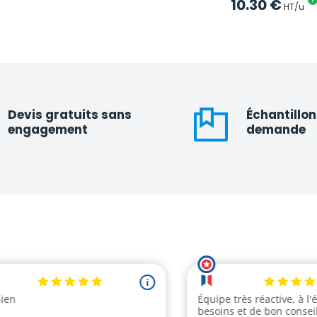
10.30
€
?
HT/u
Devis gratuits sans
Échantillon
engagement
demande