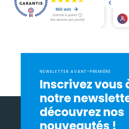
NEWSLETTER AVANT-PREMIÈRE
Inscrivez vous 
notre newslette
découvrez nos
nouveautés !