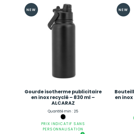
Gourde isotherme publicitaire
Bouteil
en inox recyclé – 830 ml –
en inox
ALCARAZ
Quantité min : 25
PRIX INDICATIF SANS
PERSONNALISATION