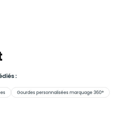
t
diés :
ées
Gourdes personnalisées marquage 360°