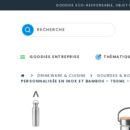
GOODIES ECO-RESPONSABLE, OBJET P
GOODIES ENTREPRISE
THÉMATIQ
Sets d’éc
Thermomètres
St
P
S
Gou
M
P
Po
Po
P
M
>
>
DRINKWARE & CUISINE
GOURDES & BO
PERSONNALISÉE EN INOX ET BAMBOU – 750ML –