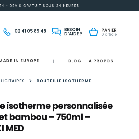
14 - DEVIS GRATUIT SOUS 24 HEURES
BESOIN
PANIER
02 41 05 85 48
D'AIDE ?
0 article
MADE IN EUROPE
BLOG
A PROPOS
|
Notre engagement solidaire et responsable
Made in France
 in France
e
France
magne
>
LICITAIRES
BOUTEILLE ISOTHERME
le isotherme personnalisée
 et bambou – 750ml –
KI MED