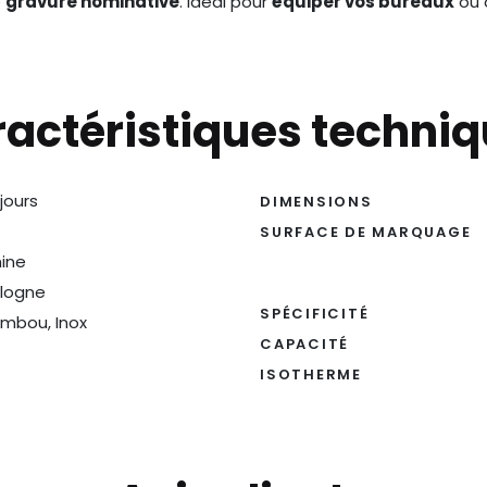
e
gravure nominative
. Idéal pour
équiper vos bureaux
ou o
actéristiques techni
 jours
DIMENSIONS
SURFACE DE MARQUAGE
ine
logne
SPÉCIFICITÉ
mbou, Inox
CAPACITÉ
ISOTHERME