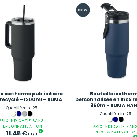
le isotherme publicitaire
Bouteille isother
 recyclé – 1200ml – SUMA
personnalisée en inox r
850ml- SUMA HA
Quantité min : 25
Quantité min : 25
PRIX INDICATIF SANS
PERSONNALISATION
PRIX INDICATIF SAN
11.45
€
?
PERSONNALISATION
HT/u