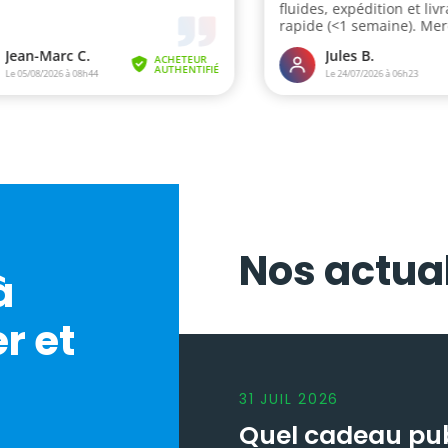
Nos actual
à
r et
31
JUIL
2026
Quel cadeau publ