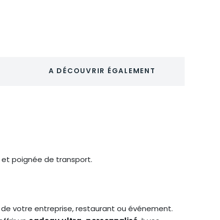
HELSINKI
MED
A DÉCOUVRIR ÉGALEMENT
et poignée de transport.
 de votre entreprise, restaurant ou événement.