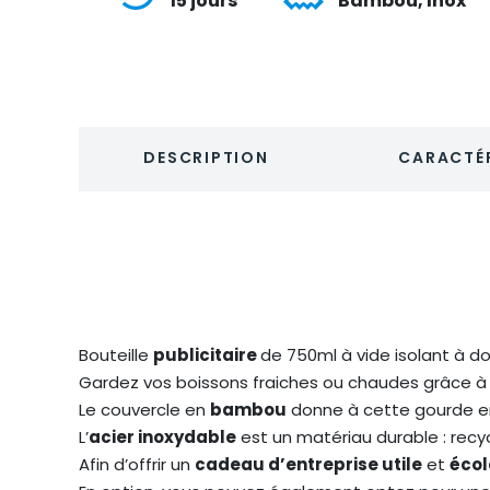
15 jours
Bambou, Inox
DESCRIPTION
CARACTÉR
Bouteille
publicitaire
de 750ml à vide isolant à d
Gardez vos boissons fraiches ou chaudes grâce à 
Le couvercle en
bambou
donne à cette gourde e
L’
acier inoxydable
est un matériau durable : recycl
Afin d’offrir un
cadeau d’entreprise utile
et
écol