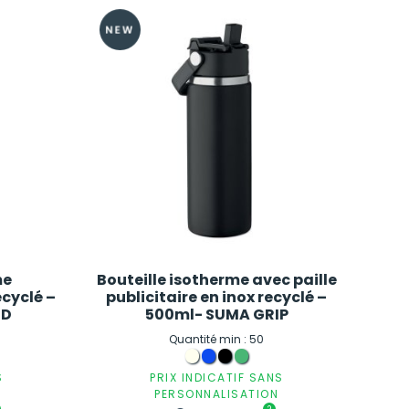
me
Bouteille isotherme avec paille
ecyclé –
publicitaire en inox recyclé –
ND
500ml- SUMA GRIP
Quantité min : 50
S
PRIX INDICATIF SANS
PERSONNALISATION