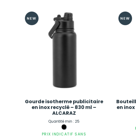
Gourde isotherme publicitaire
Bouteil
en inox recyclé – 830 ml –
en inox
ALCARAZ
Quantité min : 25
PRIX INDICATIF SANS