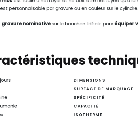
ermos
est facile à nettoyer et ne doit être nettoyée qu’à la 
est personnalisable par gravure ou en couleur sur le cylindre
e
gravure nominative
sur le bouchon. Idéale pour
équiper 
actéristiques techni
 jours
DIMENSIONS
SURFACE DE MARQUAGE
ine
SPÉCIFICITÉ
umanie
CAPACITÉ
ox
ISOTHERME