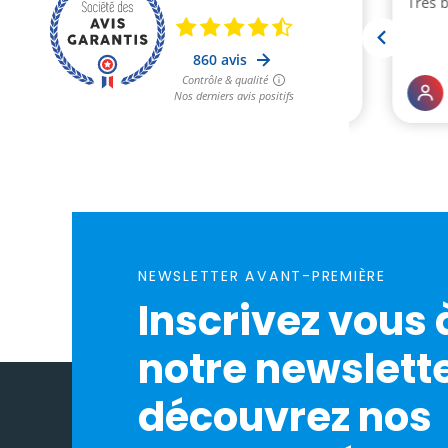
NEWSLETTER AVANT-PREMIÈRE
Inscrivez vous 
notre newslette
découvrez nos