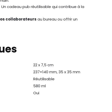
main.
. Un cadeau pub réutilisable qui contribue à la
vos collaborateurs
au bureau ou offrir un
ques
22 x 7,5 cm
237×140 mm, 35 x 35 mm
Réutilisable
580 ml
Oui