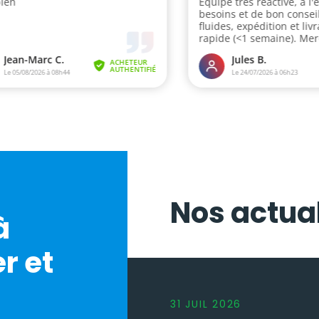
Nos actual
à
r et
31
JUIL
2026