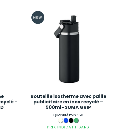
me
Bouteille isotherme avec paille
ecyclé –
publicitaire en inox recyclé –
ND
500ml- SUMA GRIP
Quantité min : 50
S
PRIX INDICATIF SANS