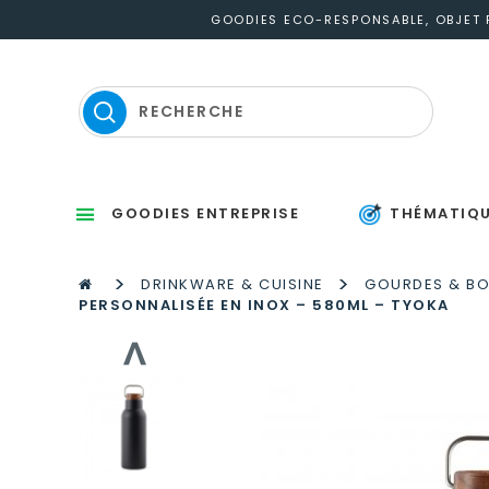
GOODIES ECO-RESPONSABLE, OBJET P
GOODIES ENTREPRISE
THÉMATIQ
Sets d’éc
Thermomètres
St
P
S
Gou
M
P
Po
Po
P
M
>
>
DRINKWARE & CUISINE
GOURDES & BO
PERSONNALISÉE EN INOX – 580ML – TYOKA