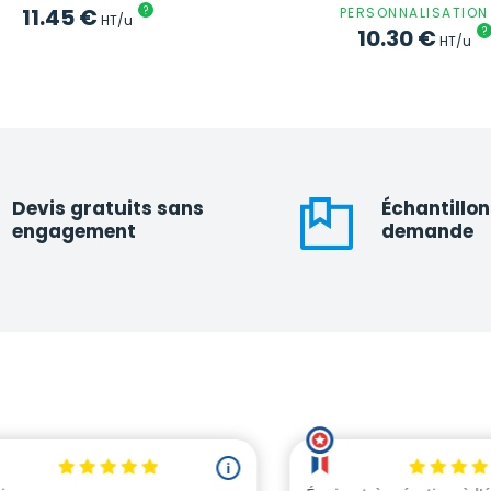
11.45
€
?
PERSONNALISATION
HT/u
10.30
€
?
HT/u
Devis gratuits sans
Échantillon
engagement
demande