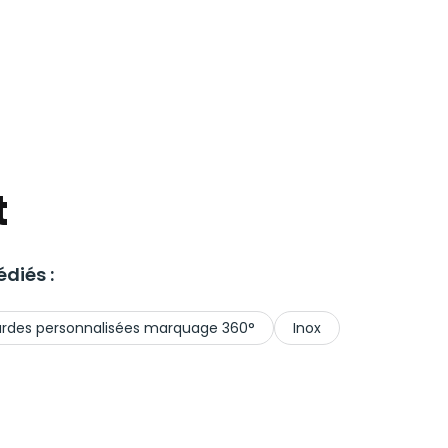
t
diés :
rdes personnalisées marquage 360°
Inox