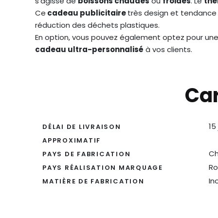
s’agisse de
boissons chaudes
ou
froides
. Le
th
Ce
cadeau publicitaire
très design et tendance
réduction des déchets plastiques.
En option, vous pouvez également optez pour un
cadeau ultra-personnalisé
à vos clients.
Car
15
DÉLAI DE LIVRAISON
APPROXIMATIF
Ch
PAYS DE FABRICATION
Ro
PAYS RÉALISATION MARQUAGE
In
MATIÈRE DE FABRICATION