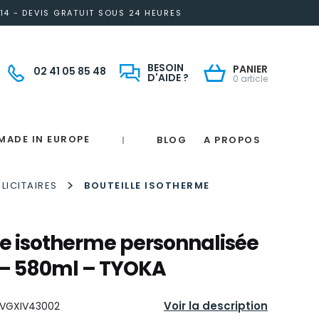
14 - DEVIS GRATUIT SOUS 24 HEURES
BESOIN
PANIER
02 41 05 85 48
D'AIDE ?
0 article
MADE IN EUROPE
BLOG
A PROPOS
|
Notre engagement solidaire et responsable
Made in France
 in France
e
France
magne
>
LICITAIRES
BOUTEILLE ISOTHERME
le isotherme personnalisée
 – 580ml – TYOKA
Voir la description
VGXIV43002