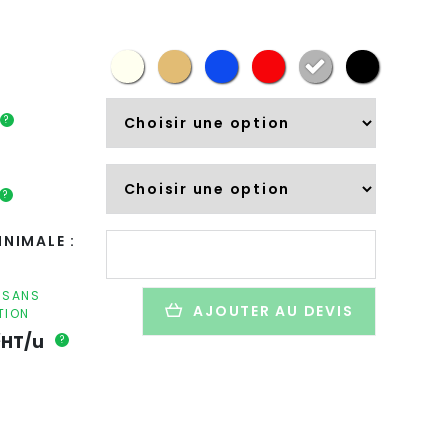
?
?
quantité
NIMALE :
de
Bouteille
isotherme
F SANS
AJOUTER AU DEVIS
TION
personnalisée
€
en
HT/u
?
inox
-
580ml
-
TYOKA