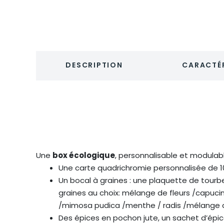
DESCRIPTION
CARACTÉR
Une
box écologique
, personnalisable et modulabl
Une carte quadrichromie personnalisée de 
Un bocal à graines : une plaquette de tour
graines au choix: mélange de fleurs /capuci
/mimosa pudica /menthe / radis /mélange aro
Des épices en pochon jute, un sachet d’épic