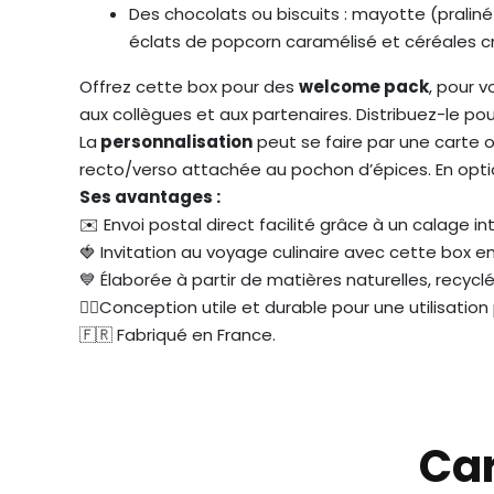
Des chocolats ou biscuits : mayotte (praliné
éclats de popcorn caramélisé et céréales crou
Offrez cette box pour des
welcome pack
, pour v
aux collègues et aux partenaires. Distribuez-le po
La
personnalisation
peut se faire par une carte o
recto/verso attachée au pochon d’épices. En option 
Ses avantages :
✉️ Envoi postal direct facilité grâce à un calage int
🍓 Invitation au voyage culinaire avec cette box e
💙 Élaborée à partir de matières naturelles, recy
👌🏼Conception utile et durable pour une utilisation
🇫🇷 Fabriqué en France.
Car