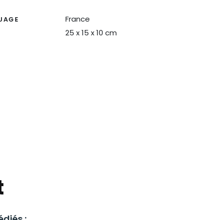
France
UAGE
25 x 15 x 10 cm
t
diés :