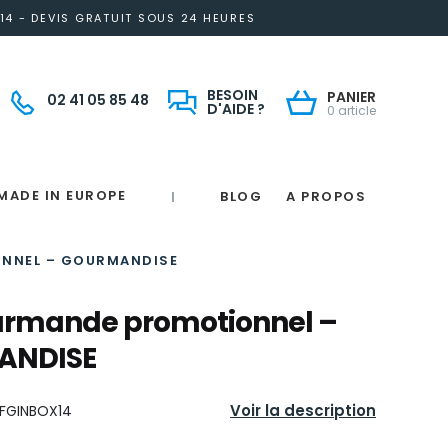
14 - DEVIS GRATUIT SOUS 24 HEURES
BESOIN
PANIER
02 41 05 85 48
D'AIDE ?
0 article
MADE IN EUROPE
BLOG
A PROPOS
|
Notre engagement solidaire et responsable
Made in France
 in France
e
France
magne
NNEL – GOURMANDISE
urmande promotionnel –
ANDISE
Voir la description
FGINBOX14