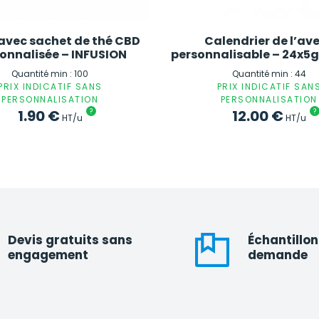
avec sachet de thé CBD
Calendrier de l’av
onnalisée – INFUSION
personnalisable – 24x5g
Quantité min : 100
Quantité min : 44
PRIX INDICATIF SANS
PRIX INDICATIF SAN
PERSONNALISATION
PERSONNALISATION
1.90
€
?
12.00
€
?
HT/u
HT/u
Devis gratuits sans
Échantillon
engagement
demande