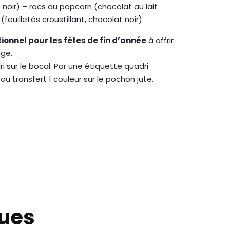
 noir) – rocs au popcorn (chocolat au lait
feuilletés croustillant, chocolat noir)
onnel pour les fêtes de fin d’année
à offrir
age.
 sur le bocal. Par une étiquette quadri
ou transfert 1 couleur sur le pochon jute.
.
ques