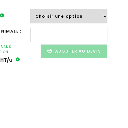
?
quantité
NIMALE :
de
Box
gourmande
F SANS
AJOUTER AU DEVIS
TION
promotionnel
€
-
HT/u
?
GOURMANDISE