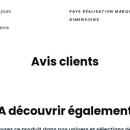
 jours
PAYS RÉALISATION MARQ
DIMENSIONS
ance
Avis clients
A découvrir égalemen
vrez ce produit dans nos univers et sélections dé