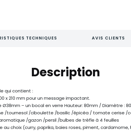
ISTIQUES TECHNIQUES
AVIS CLIENTS
Description
e qui contient :
100 x 210 mm pour un message impactant.
be Ø38mm – un bocal en verre Hauteur: 80mm / Diamètre : 8
ne /tournesol /ciboulette /basilic /épicéa / tomate cerise 
matique /gazon /persil /bulbes de trèfle à 4 feuilles
e au choix (curry, paprika, baies roses, piment, cardamome