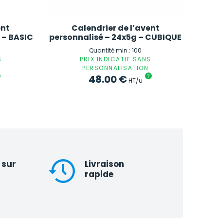
ent
Calendrier de l’avent
 – BASIC
personnalisé – 24x5g – CUBIQUE
Quantité min : 100
S
PRIX INDICATIF SANS
PERSONNALISATION
48.00
€
?
HT/u
 sur
Livraison
rapide