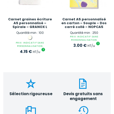
Carnet graines écriture
Carnet A5 personnalisé
A5 personnalisé –
en carton – Souple – Dos
Spirale – GRANOX L
carré collé – NOPCA5
Quantité min : 100
Quantité min : 250
PRIX INDICATIF SANS
PERSONNALISATION
PRIX INDICATIF SANS
?
3.00
€
HT/u
PERSONNALISATION
?
4.15
€
HT/u
Sélection rigoureuse
Devis gratuits sans
engagement