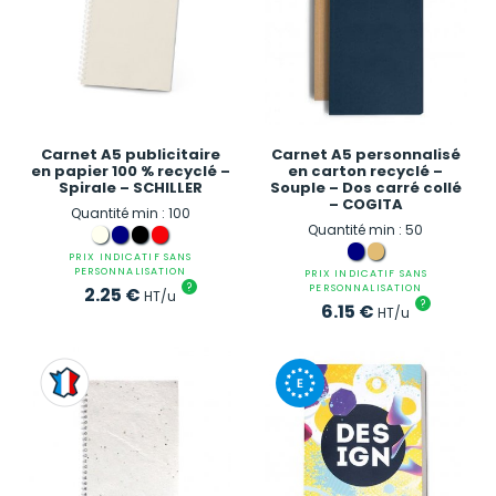
Carnet A5 publicitaire
Carnet A5 personnalisé
en papier 100 % recyclé –
en carton recyclé –
Spirale – SCHILLER
Souple – Dos carré collé
– COGITA
Quantité min : 100
Quantité min : 50
PRIX INDICATIF SANS
PERSONNALISATION
PRIX INDICATIF SANS
?
PERSONNALISATION
2.25
€
HT/u
?
6.15
€
HT/u