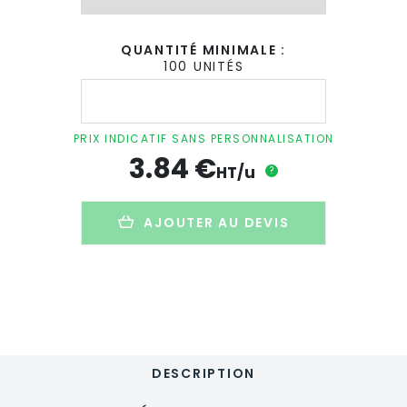
QUANTITÉ MINIMALE :
100 UNITÉS
quantité
de
Carnet
A5
PRIX INDICATIF SANS PERSONNALISATION
couverture
3.84
€
rigide
HT/u
?
personnalisé
en
PET
AJOUTER AU DEVIS
recyclé
-
CORDI
NOTE
DESCRIPTION