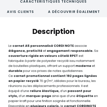
CARACTÉRISTIQUES TECHNIQUES
AVIS CLIENTS
A DÉCOUVRIR ÉGALEMENT
Description
Le
carnet
A5 personnalisé CORDI NOTE
associe
élégance, praticité
et
engagement responsable.
Sa
couverture rigide en velours côtelé RPET
est
fabriquée à partir de polyester recyclé issu notamment
de bouteilles plastiques, offrant un support
moderne
et
durable
pour vos prises de notes quotidiennes.
Ce
carnet promotionnel contient 192
pages lignées
en papier recyclé
70 gr/m², idéales pour le bureau, les
réunions ou les déplacements professionnels. Il est
équipé d’une
reliure élastique,
d’un
passant pour
stylo,
d’un
marque-page
ainsi que d’une
étiquette
en
papier kraft pour une finition soignée et fonctionnelle.
Disponible en
plusieurs coloris,
le
carnet CORDINOTE