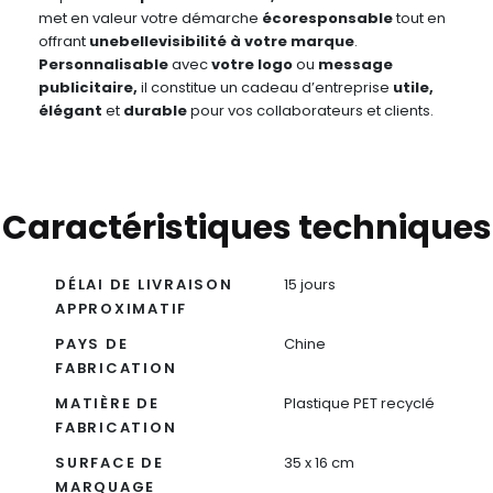
met en valeur votre démarche
écoresponsable
tout en
offrant
unebellevisibilité à votre marque
.
Personnalisable
avec
votre logo
ou
message
publicitaire,
il constitue un cadeau d’entreprise
utile,
élégant
et
durable
pour vos collaborateurs et clients.
Caractéristiques techniques
DÉLAI DE LIVRAISON
15 jours
APPROXIMATIF
PAYS DE
Chine
FABRICATION
MATIÈRE DE
Plastique PET recyclé
FABRICATION
SURFACE DE
35 x 16 cm
MARQUAGE