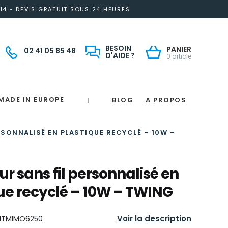
14 - DEVIS GRATUIT SOUS 24 HEURES
BESOIN
PANIER
02 41 05 85 48
D'AIDE ?
0 article
MADE IN EUROPE
BLOG
A PROPOS
|
Notre engagement solidaire et responsable
Made in France
 in France
e
France
magne
SONNALISÉ EN PLASTIQUE RECYCLÉ – 10W –
r sans fil personnalisé en
ue recyclé – 10W – TWING
Voir la description
ITMIMO6250