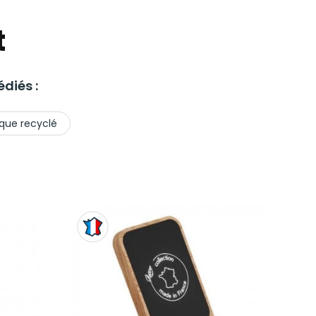
t
diés :
ique recyclé