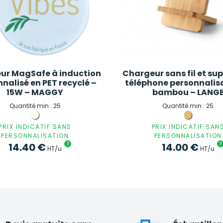
ur MagSafe à induction
Chargeur sans fil et su
nalisé en PET recyclé –
téléphone personnalis
15W – MAGGY
bambou – LANG
Quantité min : 25
Quantité min : 25
PRIX INDICATIF SANS
PRIX INDICATIF SAN
PERSONNALISATION
PERSONNALISATION
14.40
€
?
14.00
€
?
HT/u
HT/u