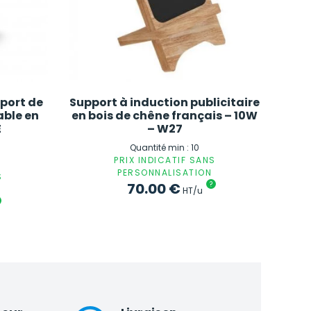
pport de
Support à induction publicitaire
able en
en bois de chêne français – 10W
E
– W27
Quantité min : 10
PRIX INDICATIF SANS
PERSONNALISATION
S
70.00
€
?
HT/u