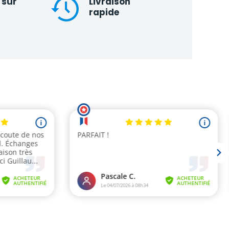
 sur
Livraison
rapide