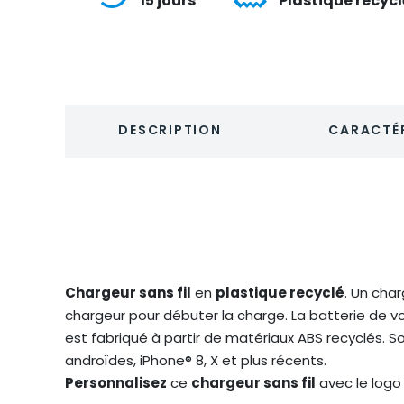
15 jours
Plastique recycl
DESCRIPTION
CARACTÉR
Chargeur sans fil
en
plastique recyclé
. Un cha
chargeur pour débuter la charge. La batterie de vo
est fabriqué à partir de matériaux ABS recyclés. So
androïdes, iPhone® 8, X et plus récents.
Personnalisez
ce
chargeur sans fil
avec le logo 