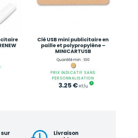
citaire
Clé USB mini publicitaire en
– RENEW
paille et polypropylène –
MINICARTUSB
Quantité min : 100
S
PRIX INDICATIF SANS
PERSONNALISATION
3.25
€
?
HT/u
 sur
Livraison