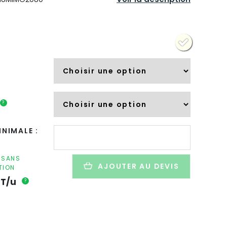
?
quantité
NIMALE :
de
Clé
USB
F SANS
AJOUTER AU DEVIS
TION
pivotante
personnalisée
T/u
?
en
plastique
recyclé
-