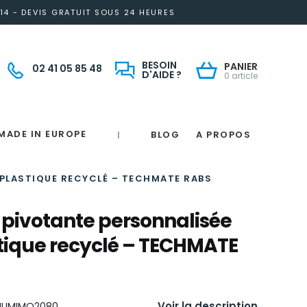
14 - DEVIS GRATUIT SOUS 24 HEURES
BESOIN
PANIER
02 41 05 85 48
D'AIDE ?
0 article
MADE IN EUROPE
BLOG
A PROPOS
|
Notre engagement solidaire et responsable
Made in France
 in France
e
France
magne
 PLASTIQUE RECYCLÉ – TECHMATE RABS
 pivotante personnalisée
tique recyclé – TECHMATE
Voir la description
IUMIMO2080