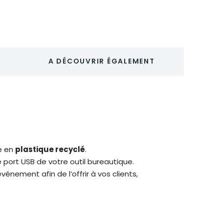
TECHMATE
RABS
A DÉCOUVRIR ÉGALEMENT
e en
plastique recyclé
.
 le port USB de votre outil bureautique.
vénement afin de l’offrir à vos clients,