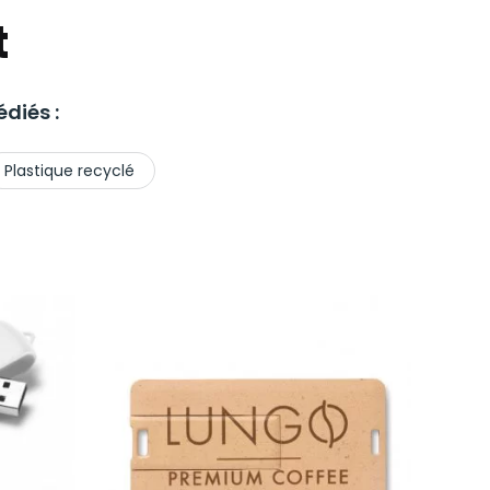
t
diés :
Plastique recyclé