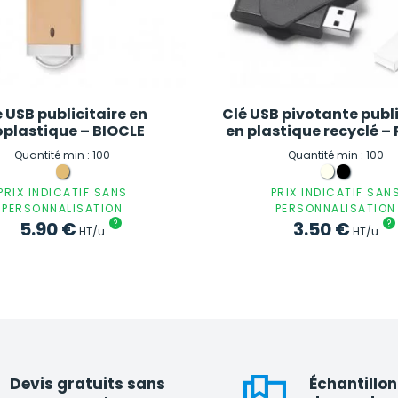
 USB publicitaire en
Clé USB pivotante publi
oplastique – BIOCLE
en plastique recyclé 
Quantité min : 100
Quantité min : 100
PRIX INDICATIF SANS
PRIX INDICATIF SAN
PERSONNALISATION
PERSONNALISATION
5.90
€
?
3.50
€
?
HT/u
HT/u
Devis gratuits sans
Échantillon