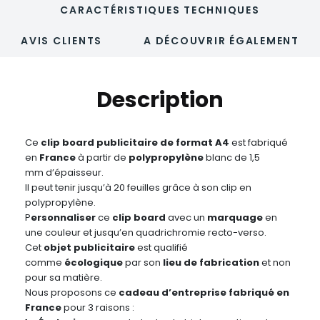
CARACTÉRISTIQUES TECHNIQUES
AVIS CLIENTS
A DÉCOUVRIR ÉGALEMENT
Description
Ce
clip board publicitaire de format A4
est fabriqué
en
France
à partir de
polypropylène
blanc de 1,5
mm d’épaisseur.
Il peut tenir jusqu’à 20 feuilles grâce à son clip en
polypropylène.
P
ersonnaliser
ce
clip board
avec un
marquage
en
une couleur et jusqu’en quadrichromie recto-verso.
Cet
objet publicitaire
est qualifié
comme
écologique
par son
lieu de fabrication
et non
pour sa matière.
Nous proposons ce
cadeau d’entreprise fabriqué en
France
pour 3 raisons :