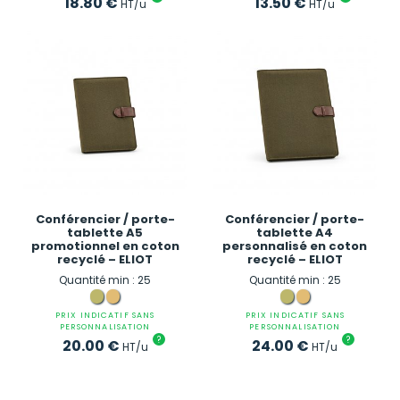
18.80
€
13.50
€
HT/u
HT/u
Conférencier / porte-
Conférencier / porte-
tablette A5
tablette A4
promotionnel en coton
personnalisé en coton
recyclé – ELIOT
recyclé – ELIOT
Quantité min : 25
Quantité min : 25
PRIX INDICATIF SANS
PRIX INDICATIF SANS
PERSONNALISATION
PERSONNALISATION
?
?
20.00
€
24.00
€
HT/u
HT/u