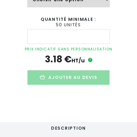
QUANTITÉ MINIMALE :
50 UNITÉS
quantité
de
Clip
board
PRIX INDICATIF SANS PERSONNALISATION
A4
3.18
€
personnalisable
HT/u
?
en
polypropylène
AJOUTER AU DEVIS
DESCRIPTION