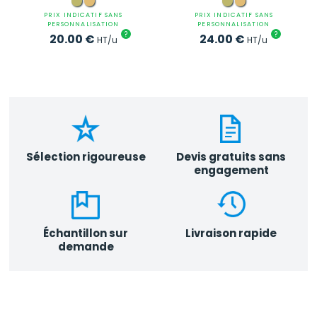
PRIX INDICATIF SANS
PRIX INDICATIF SANS
PERSONNALISATION
PERSONNALISATION
?
?
20.00
€
24.00
€
HT/u
HT/u
Sélection rigoureuse
Devis gratuits sans
engagement
Échantillon sur
Livraison rapide
demande