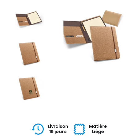
Livraison
Matière
15 jours
Liège