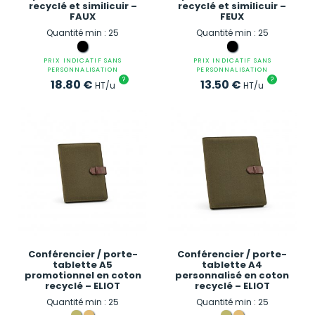
recyclé et similicuir –
recyclé et similicuir –
FAUX
FEUX
Quantité min : 25
Quantité min : 25
PRIX INDICATIF SANS
PRIX INDICATIF SANS
PERSONNALISATION
PERSONNALISATION
?
?
18.80
€
13.50
€
HT/u
HT/u
Conférencier / porte-
Conférencier / porte-
tablette A5
tablette A4
promotionnel en coton
personnalisé en coton
recyclé – ELIOT
recyclé – ELIOT
Quantité min : 25
Quantité min : 25