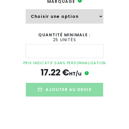
?
MARQUAGE
QUANTITÉ MINIMALE :
25 UNITÉS
quantité
de
Conférencier
A4
PRIX INDICATIF SANS PERSONNALISATION
publicitaire
17.22
€
en
HT/u
?
liège
-
fermeture
AJOUTER AU DEVIS
élastique
-
SERPA