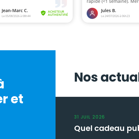
Nos actual
à
r et
31
JUIL
2026
Quel cadeau publ