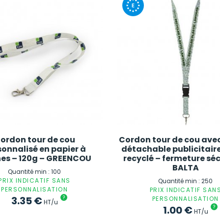
ordon tour de cou
Cordon tour de cou ave
sonnalisé en papier à
détachable publicitaire
nes – 120g – GREENCOU
recyclé – fermeture séc
BALTA
Quantité min : 100
PRIX INDICATIF SANS
Quantité min : 250
PERSONNALISATION
PRIX INDICATIF SAN
3.35
€
?
PERSONNALISATION
HT/u
1.00
€
?
HT/u