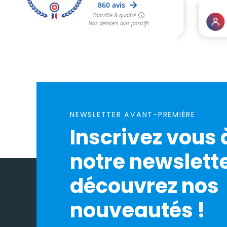
NEWSLETTER AVANT-PREMIÈRE
Inscrivez vous 
notre newslette
découvrez nos
nouveautés !