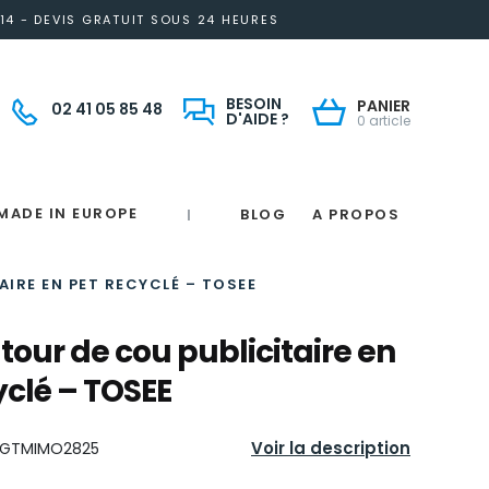
14 - DEVIS GRATUIT SOUS 24 HEURES
BESOIN
PANIER
02 41 05 85 48
D'AIDE ?
0 article
MADE IN EUROPE
BLOG
A PROPOS
|
Notre engagement solidaire et responsable
Made in France
 in France
e
France
magne
IRE EN PET RECYCLÉ – TOSEE
tour de cou publicitaire en
yclé – TOSEE
Voir la description
GTMIMO2825