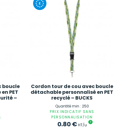
c boucle
Cordon tour de cou avec boucle
 en PET
détachable personnalisé en PET
urité –
recyclé – BUCKS
Quantité min : 250
PRIX INDICATIF SANS
PERSONNALISATION
S
0.80
€
?
HT/u