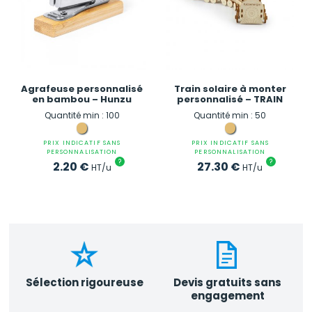
Agrafeuse personnalisé
Train solaire à monter
en bambou – Hunzu
personnalisé – TRAIN
Quantité min : 100
Quantité min : 50
PRIX INDICATIF SANS
PRIX INDICATIF SANS
PERSONNALISATION
PERSONNALISATION
?
?
2.20
€
27.30
€
HT/u
HT/u
Sélection rigoureuse
Devis gratuits sans
engagement