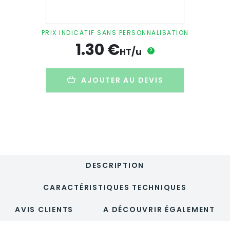
de
Cravate
de
PRIX INDICATIF SANS PERSONNALISATION
porte
1.30
€
publicitaire
HT/u
?
en
papier
couché
AJOUTER AU DEVIS
satin
-
350g
DESCRIPTION
CARACTÉRISTIQUES TECHNIQUES
AVIS CLIENTS
A DÉCOUVRIR ÉGALEMENT