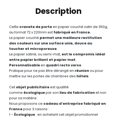
Description
Cette
cravate de porte
en papier couché satin de 350g,
au format 72 x 220mm est
fabriqué en France.
Le papier couché
permet une meilleure restitution
des couleurs sur une surface unie, douce au
toucher et microporeuse
.
Le papier satiné, ou semi-mat,
est le compromis idéal
entre papier brillant et papier mat
.
Personnalisable
en
quadri recto verso
.
Pratique pour ne pas être dérangé en
réunion
ou pour
mettre sur les portes de chambres des
hôtels
.
Cet
objet publicitaire
est qualifié
comme
écologique
par son
lieu de fabrication
et non
pour sa matière.
Nous proposons ce
cadeau d’entreprise fabriqué en
France
pour 3 raisons :
1 –
Écologique
: en achetant cet objet promotionnel