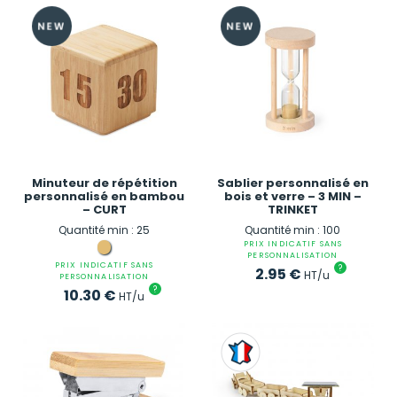
Minuteur de répétition
Sablier personnalisé en
personnalisé en bambou
bois et verre – 3 MIN –
– CURT
TRINKET
Quantité min : 25
Quantité min : 100
PRIX INDICATIF SANS
PERSONNALISATION
PRIX INDICATIF SANS
?
2.95
€
HT/u
PERSONNALISATION
?
10.30
€
HT/u