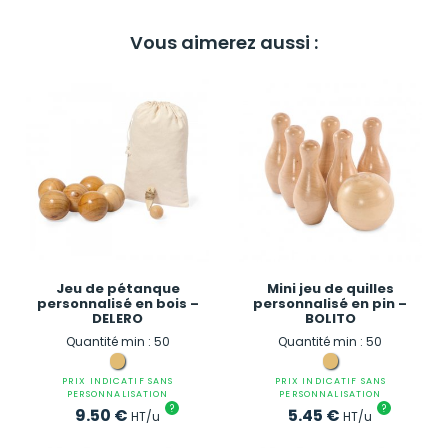
Vous aimerez aussi :
Jeu de pétanque
Mini jeu de quilles
personnalisé en bois –
personnalisé en pin –
DELERO
BOLITO
Quantité min : 50
Quantité min : 50
PRIX INDICATIF SANS
PRIX INDICATIF SANS
PERSONNALISATION
PERSONNALISATION
?
?
9.50
€
5.45
€
HT/u
HT/u