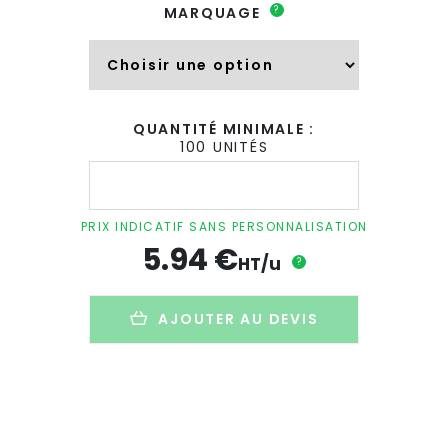
?
MARQUAGE
QUANTITÉ MINIMALE :
100 UNITÉS
quantité
de
Dé
publicitaire
PRIX INDICATIF SANS PERSONNALISATION
en
5.94
€
bois
HT/u
?
avec
graines
de
AJOUTER AU DEVIS
pin
-
GROWDICE