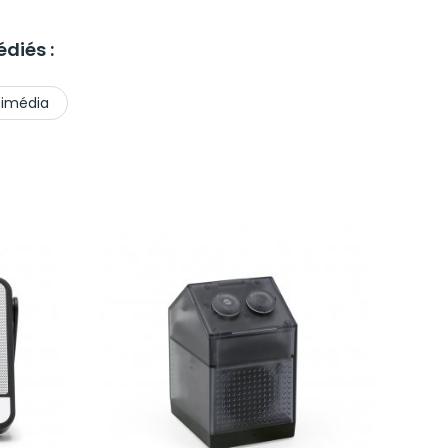
diés :
timédia