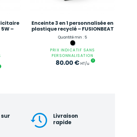
icitaire
Enceinte 3 en 1 personnalisée en
– 5W –
plastique recyclé – FUSIONBEAT
Quantité min : 5
PRIX INDICATIF SANS
PERSONNALISATION
S
80.00
€
?
HT/u
 sur
Livraison
rapide