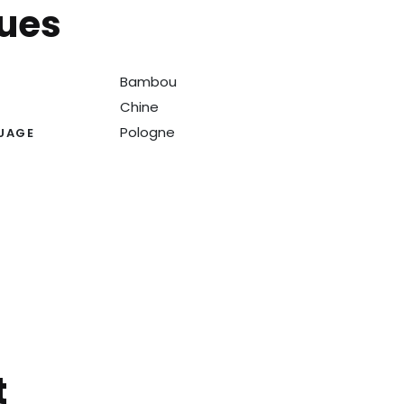
ques
Bambou
N
Chine
Pologne
UAGE
t