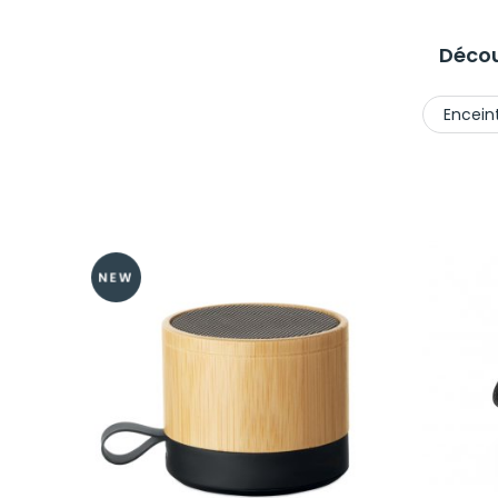
Décou
Enceint