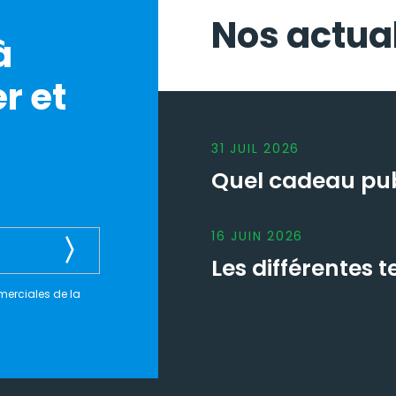
Nos actual
à
r et
31
JUIL
2026
Quel cadeau publ
16
JUIN
2026
Les différentes
merciales de la