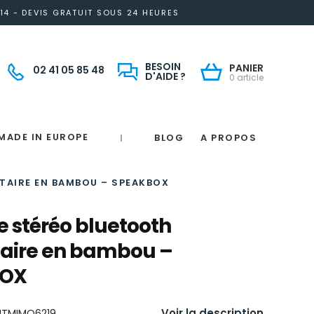
14 - DEVIS GRATUIT SOUS 24 HEURES
BESOIN
PANIER
02 41 05 85 48
D'AIDE ?
0 article
MADE IN EUROPE
BLOG
A PROPOS
|
Notre engagement solidaire et responsable
Made in France
 in France
e
France
magne
TAIRE EN BAMBOU – SPEAKBOX
e stéréo bluetooth
taire en bambou –
BOX
Voir la description
ITMIMO6219