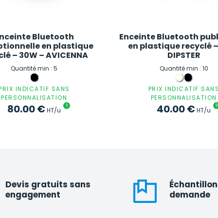
nceinte Bluetooth
Enceinte Bluetooth publ
tionnelle en plastique
en plastique recyclé 
clé – 30W – AVICENNA
DIPSTER
Quantité min : 5
Quantité min : 10
PRIX INDICATIF SANS
PRIX INDICATIF SAN
PERSONNALISATION
PERSONNALISATION
80.00
€
?
40.00
€
?
HT/u
HT/u
Devis gratuits sans
Échantillon
engagement
demande