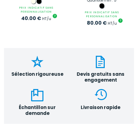
Quantité min : 5
PRIX INDICATIF SANS
PERSONNALISATION
PRIX INDICATIF SANS
?
PERSONNALISATION
40.00
€
HT/u
?
80.00
€
HT/u
Sélection rigoureuse
Devis gratuits sans
engagement
Échantillon sur
Livraison rapide
demande