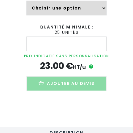
QUANTITÉ MINIMALE :
25 UNITÉS
quantité
de
Enceinte
Bluetooth
PRIX INDICATIF SANS PERSONNALISATION
aimantée
23.00
€
publicitaire
HT/u
?
en
plastique
recyclé
AJOUTER AU DEVIS
-
BIO
SPEAKER
DESCRIPTION