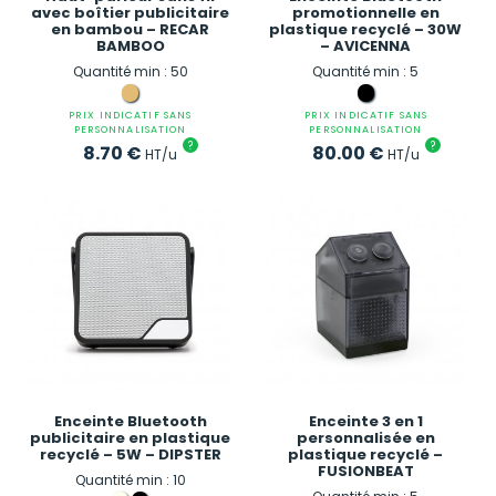
avec boîtier publicitaire
promotionnelle en
en bambou – RECAR
plastique recyclé – 30W
BAMBOO
– AVICENNA
Quantité min : 50
Quantité min : 5
PRIX INDICATIF SANS
PRIX INDICATIF SANS
PERSONNALISATION
PERSONNALISATION
?
?
8.70
€
80.00
€
HT/u
HT/u
Enceinte Bluetooth
Enceinte 3 en 1
publicitaire en plastique
personnalisée en
recyclé – 5W – DIPSTER
plastique recyclé –
FUSIONBEAT
Quantité min : 10