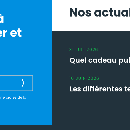
Nos actual
à
r et
31
JUIL
2026
Quel cadeau publ
16
JUIN
2026
Les différentes
merciales de la