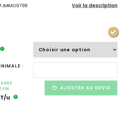
Voir la description
FJMIMO9798
?
quantité
NIMALE :
de
Ensemble
de
F SANS
AJOUTER AU DEVIS
TION
manucure
dans
T/u
?
pochette
personnalisable
en
liège
-
NAILKIT