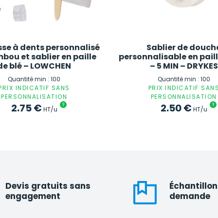
sse à dents personnalisé
Sablier de douch
bou et sablier en paille
personnalisable en paill
de blé – LOWCHEN
– 5 MIN – DRYKES
Quantité min : 100
Quantité min : 100
PRIX INDICATIF SANS
PRIX INDICATIF SAN
PERSONNALISATION
PERSONNALISATION
2.75
€
?
2.50
€
?
HT/u
HT/u
Devis gratuits sans
Échantillon
engagement
demande