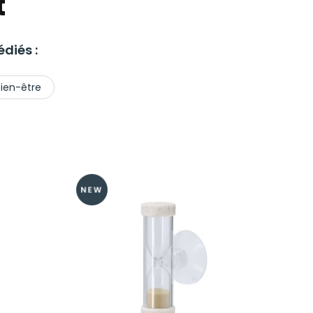
t
diés :
ien-être