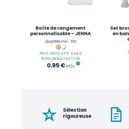
Boîte de rangement
Set bro
personnalisable – JENNA
en bam
Quantité min : 100
PRIX INDICATIF SANS
PERSONNALISATION
0.95
€
?
HT/u
Sélection
rigoureuse