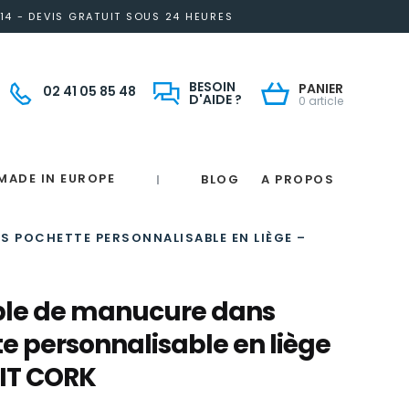
14 - DEVIS GRATUIT SOUS 24 HEURES
BESOIN
PANIER
02 41 05 85 48
D'AIDE ?
0 article
MADE IN EUROPE
BLOG
A PROPOS
|
Notre engagement solidaire et responsable
Made in France
 in France
e
France
magne
 POCHETTE PERSONNALISABLE EN LIÈGE –
le de manucure dans
e personnalisable en liège
IT CORK