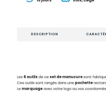
15 jours
Inox, Liège
DESCRIPTION
CARACTÉR
Les
6 outils
de ce
set de manucure
sont fabriqu
Ces outils sont rangés dans une
pochette
rectan
Le
marquage
avec votre logo ou vos coordonnées 