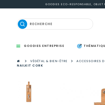
GOODIES ECO-RESPONSABLE, OBJET P
GOODIES ENTREPRISE
THÉMATIQ
Sets d’éc
Thermomètres
St
P
S
Gou
M
P
Po
Po
P
M
>
>
VÉGÉTAL & BIEN-ÊTRE
ACCESSOIRES DE
NAILKIT CORK