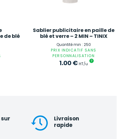
e
Sablier publicitaire en paille de
e de blé
blé et verre – 2 MIN – TINIX
Quantité min : 250
PRIX INDICATIF SANS
PERSONNALISATION
S
1.00
€
?
HT/u
 sur
Livraison
rapide