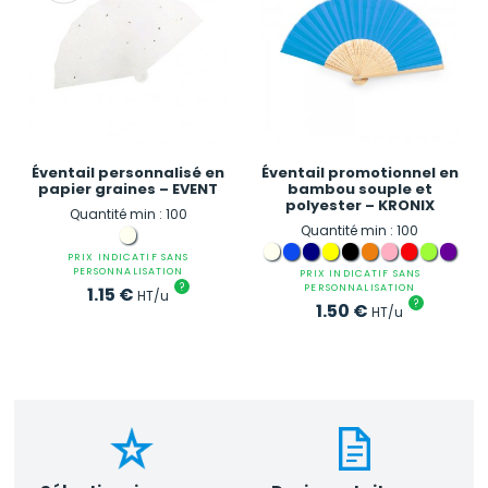
Éventail personnalisé en
Éventail promotionnel en
papier graines – EVENT
bambou souple et
polyester – KRONIX
Quantité min : 100
Quantité min : 100
PRIX INDICATIF SANS
PERSONNALISATION
PRIX INDICATIF SANS
?
PERSONNALISATION
1.15
€
HT/u
?
1.50
€
HT/u