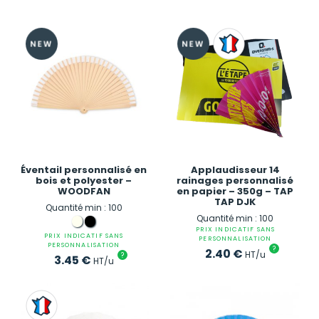
Éventail personnalisé en
Applaudisseur 14
bois et polyester –
rainages personnalisé
WOODFAN
en papier – 350g – TAP
TAP DJK
Quantité min : 100
Quantité min : 100
PRIX INDICATIF SANS
PRIX INDICATIF SANS
PERSONNALISATION
PERSONNALISATION
?
2.40
€
HT/u
?
3.45
€
HT/u