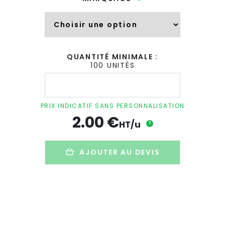
QUANTITÉ MINIMALE :
100 UNITÉS
quantité
de
Éventail
personnalisé
PRIX INDICATIF SANS PERSONNALISATION
en
2.00
€
bois
HT/u
?
et
polyester
-
AJOUTER AU DEVIS
FOLKLORE