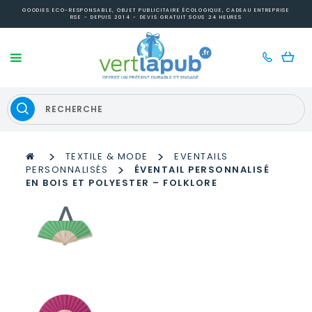
GOODIES ECO-RESPONSABLE, OBJET PUBLICITAIRE ÉCOLOGIQUE, CADEAU ENTREPRISE
RSE - DEPUIS 2014 - DEVIS GRATUIT SOUS 24 HEURES
>
>
TEXTILE & MODE
EVENTAILS
>
PERSONNALISÉS
ÉVENTAIL PERSONNALISÉ
EN BOIS ET POLYESTER – FOLKLORE