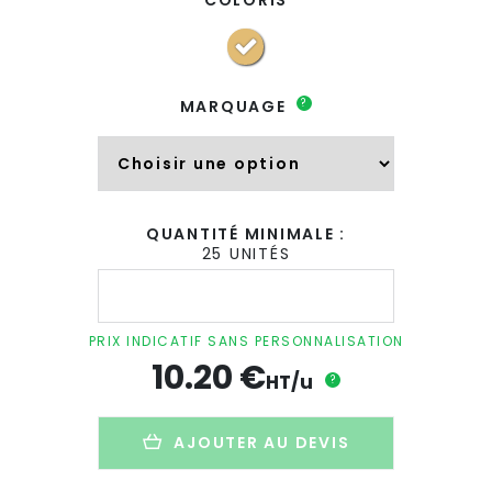
?
MARQUAGE
QUANTITÉ MINIMALE :
25 UNITÉS
quantité
de
Gobelet
double
PRIX INDICATIF SANS PERSONNALISATION
paroi
10.20
€
avec
HT/u
?
couvercle
personnalisé
en
AJOUTER AU DEVIS
inox
et
bambou