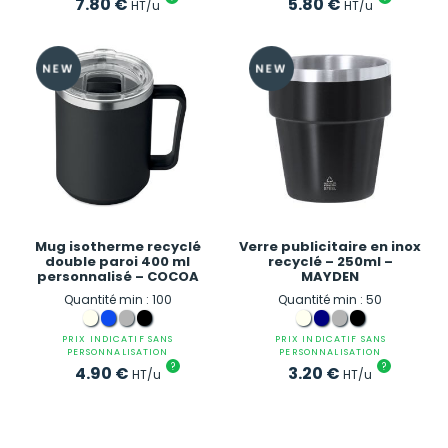
7.80
€
5.80
€
HT/u
HT/u
Mug isotherme recyclé
Verre publicitaire en inox
double paroi 400 ml
recyclé – 250ml –
personnalisé – COCOA
MAYDEN
Quantité min : 100
Quantité min : 50
PRIX INDICATIF SANS
PRIX INDICATIF SANS
PERSONNALISATION
PERSONNALISATION
?
?
4.90
€
3.20
€
HT/u
HT/u