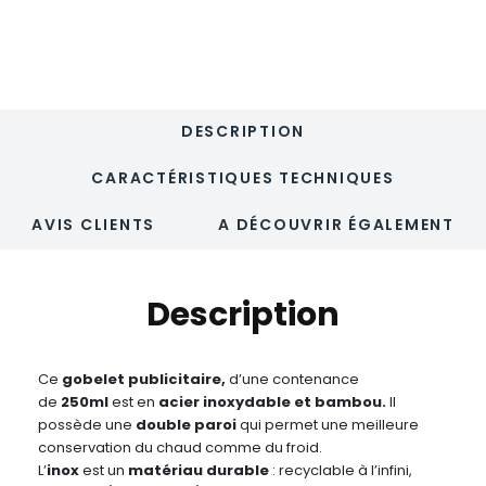
-
250ml
-
LOKKA
DESCRIPTION
CARACTÉRISTIQUES TECHNIQUES
AVIS CLIENTS
A DÉCOUVRIR ÉGALEMENT
Description
Ce
gobelet publicitaire,
d’une contenance
de
250ml
est en
acier inoxydable et bambou.
Il
possède une
double paroi
qui permet une meilleure
conservation du chaud comme du froid.
L’
inox
est un
matériau durable
: recyclable à l’infini,