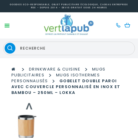
GOODIES ECO-RESPONSABLE, OBJET PUBLICITAIRE ÉCOLOGIQUE, CADEAU ENTREPRISE
RSE - DEPUIS 2014 - DEVIS GRATUIT SOUS 24 HEURES
>
>
DRINKWARE & CUISINE
MUGS
>
PUBLICITAIRES
MUGS ISOTHERMES
>
PERSONNALISÉS
GOBELET DOUBLE PAROI
AVEC COUVERCLE PERSONNALISÉ EN INOX ET
BAMBOU – 250ML – LOKKA