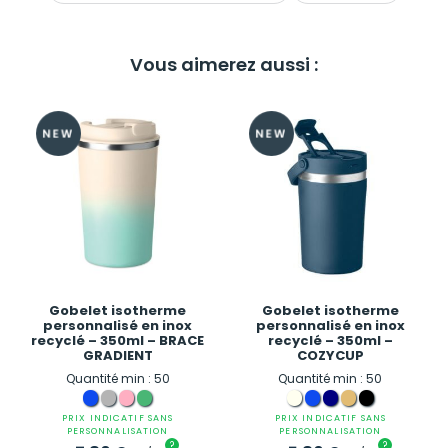
Vous aimerez aussi :
Gobelet isotherme
Gobelet isotherme
personnalisé en inox
personnalisé en inox
recyclé – 350ml – BRACE
recyclé – 350ml –
GRADIENT
COZYCUP
Quantité min : 50
Quantité min : 50
PRIX INDICATIF SANS
PRIX INDICATIF SANS
PERSONNALISATION
PERSONNALISATION
?
?