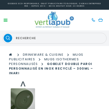
GOODIES ECO-RESPONSABLE, OBJET PUBLICITAIRE ÉCOLOGIQUE, CADEAU ENTREPRISE
RSE - DEPUIS 2014 - DEVIS GRATUIT SOUS 24 HEURES
>
>
DRINKWARE & CUISINE
MUGS
>
PUBLICITAIRES
MUGS ISOTHERMES
>
PERSONNALISÉS
GOBELET DOUBLE PAROI
PERSONNALISÉ EN INOX RECYCLÉ – 300ML –
INARI