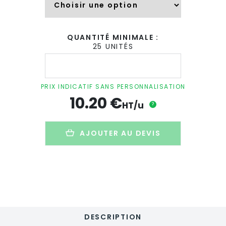
QUANTITÉ MINIMALE :
25 UNITÉS
quantité
de
Gobelet
double
PRIX INDICATIF SANS PERSONNALISATION
paroi
10.20
€
personnalisé
HT/u
?
en
inox
recyclé
AJOUTER AU DEVIS
-
300ml
-
INARI
DESCRIPTION