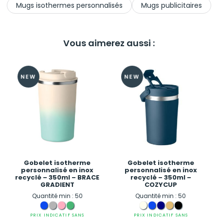
Mugs isothermes personnalisés
Mugs publicitaires
Vous aimerez aussi :
Gobelet isotherme
Gobelet isotherme
personnalisé en inox
personnalisé en inox
recyclé – 350ml – BRACE
recyclé – 350ml –
GRADIENT
COZYCUP
Quantité min : 50
Quantité min : 50
PRIX INDICATIF SANS
PRIX INDICATIF SANS