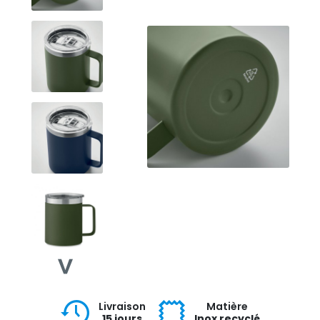
Livraison
Matière
15 jours
Inox recyclé