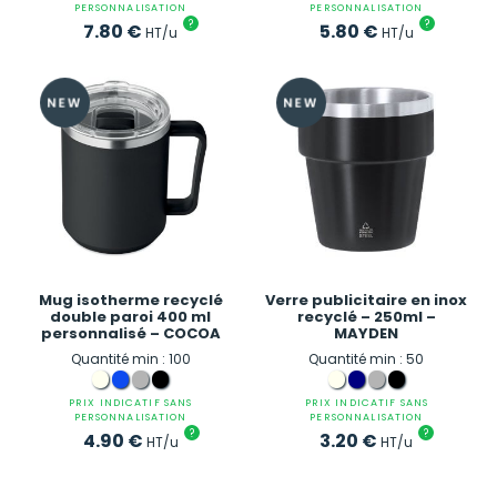
PERSONNALISATION
PERSONNALISATION
?
?
7.80
€
5.80
€
HT/u
HT/u
Mug isotherme recyclé
Verre publicitaire en inox
double paroi 400 ml
recyclé – 250ml –
personnalisé – COCOA
MAYDEN
Quantité min : 100
Quantité min : 50
PRIX INDICATIF SANS
PRIX INDICATIF SANS
PERSONNALISATION
PERSONNALISATION
?
?
4.90
€
3.20
€
HT/u
HT/u