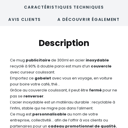
CARACTÉRISTIQUES TECHNIQUES
AVIS CLIENTS
A DÉCOUVRIR ÉGALEMENT
Description
Ce mug
publicitaire
de 300ml en acier
inoxydable
recyclé à 90% à double paroi est muni d’un
couvercle
avec curseur coulissant.
Emportez ce
gobelet
avec vous en voyage, en voiture
pour boire votre café, thé…
Grâce au couvercle coulissant, il peut être
fermé
pour ne
pas se
renverser
.
L’acier inoxydable est un matériau durable : recyclable à
l’infini, stable qui ne migre pas dans l’aliment.
Ce mug est
personnalisable
au nom de votre
entreprise, collectivité… afin de l’offrir à vos clients ou
partenaires pour un
cadeau promotionnel de qualité.