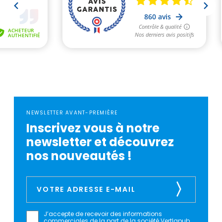
NEWSLETTER AVANT-PREMIÈRE
Inscrivez vous à notre
newsletter et découvrez
nos nouveautés !
J’accepte de recevoir des informations
commerciales de la part de la société Vertlapub