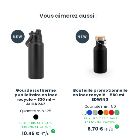
Vous aimerez aussi :
Gourde isotherme
Bouteille promotionnelle
publicitaire en inox
en inox recyclé – 580 ml –
recyclé – 830 ml –
EDWING
ALCARAZ
Quantité min : 50
Quantité min : 25
PRIX INDICATIF SANS
PERSONNALISATION
PRIX INDICATIF SANS
?
PERSONNALISATION
6.70
€
HT/u
?
10.45
€
HT/u