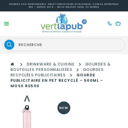
GOODIES ECO-RESPONSABLE, OBJET PUBLICITAIRE ÉCOLOGIQUE, CADEAU ENTREPRISE
RSE - DEPUIS 2014 - DEVIS GRATUIT SOUS 24 HEURES
>
>
DRINKWARE & CUISINE
GOURDES &
>
BOUTEILLES PERSONNALISÉES
GOURDES
>
RECYCLÉES PUBLICITAIRES
GOURDE
PUBLICITAIRE EN PET RECYCLÉ – 500ML –
MOSS RE500