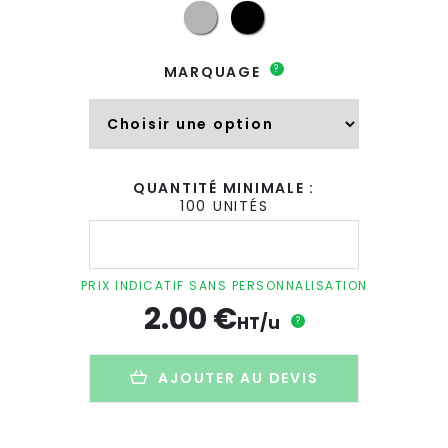
?
MARQUAGE
QUANTITÉ MINIMALE :
100 UNITÉS
quantité
de
Gourde
publicitaire
PRIX INDICATIF SANS PERSONNALISATION
en
2.00
€
PET
HT/u
?
recyclé
-
500ml
AJOUTER AU DEVIS
-
MOSS
RE500