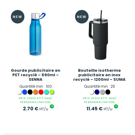
Gourde publicitaire en
Bouteille isotherme
PET recyclé – 590ml –
publicitaire en inox
SENNA
recyclé – 1200ml – SUMA
Quantité min : 100
Quantité min : 25
PRIX INDICATIF SANS
PRIX INDICATIF SANS
PERSONNALISATION
PERSONNALISATION
?
?
2.70
€
11.45
€
HT/u
HT/u