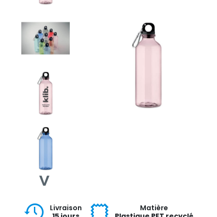
Livraison
Matière
15 jours
Plastique PET recyclé