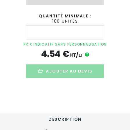
QUANTITÉ MINIMALE :
100 UNITÉS
quantité
de
Gym
bag
PRIX INDICATIF SANS PERSONNALISATION
personnalisé
4.54
€
en
HT/u
?
coton
et
toile
AJOUTER AU DEVIS
de
jute
-
160g
-
38x41cm
-
INDIA
DESCRIPTION