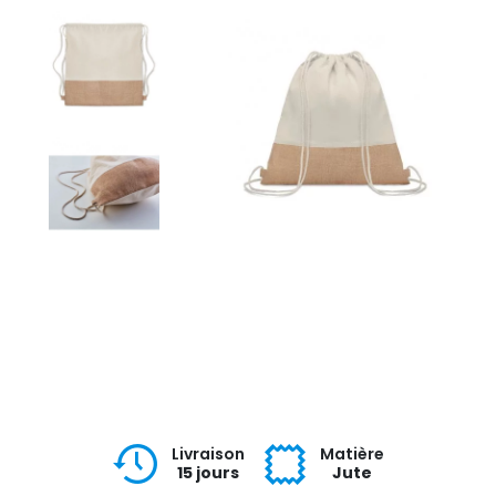
Livraison
Matière
15 jours
Jute