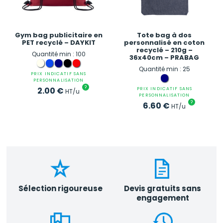
Gym bag publicitaire en
Tote bag à dos
PET recyclé – DAYKIT
personnalisé en coton
recyclé – 210g –
Quantité min : 100
36x40cm – PRABAG
Quantité min : 25
PRIX INDICATIF SANS
PERSONNALISATION
?
2.00
€
PRIX INDICATIF SANS
HT/u
PERSONNALISATION
?
6.60
€
HT/u
Sélection rigoureuse
Devis gratuits sans
engagement