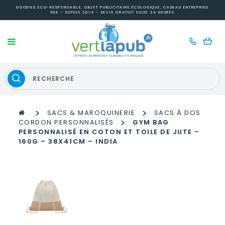
GOODIES ECO-RESPONSABLE, OBJET PUBLICITAIRE ÉCOLOGIQUE, CADEAU ENTREPRISE
RSE - DEPUIS 2014 - DEVIS GRATUIT SOUS 24 HEURES
>
>
SACS & MAROQUINERIE
SACS À DOS
>
CORDON PERSONNALISÉS
GYM BAG
PERSONNALISÉ EN COTON ET TOILE DE JUTE –
160G – 38X41CM – INDIA