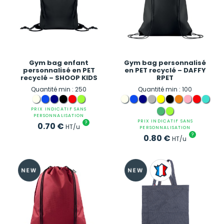
Gym bag enfant
Gym bag personnalisé
personnalisé en PET
en PET recyclé – DAFFY
recyclé – SHOOP KIDS
RPET
Quantité min : 250
Quantité min : 100
PRIX INDICATIF SANS
PERSONNALISATION
PRIX INDICATIF SANS
?
0.70
€
HT/u
PERSONNALISATION
?
0.80
€
HT/u