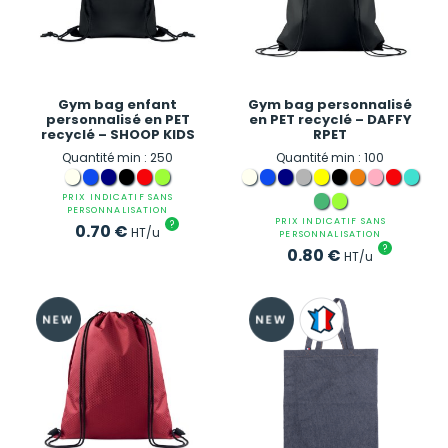
Gym bag enfant
Gym bag personnalisé
personnalisé en PET
en PET recyclé – DAFFY
recyclé – SHOOP KIDS
RPET
Quantité min : 250
Quantité min : 100
PRIX INDICATIF SANS
PERSONNALISATION
PRIX INDICATIF SANS
?
0.70
€
HT/u
PERSONNALISATION
?
0.80
€
HT/u