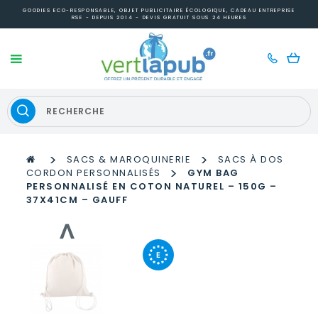
GOODIES ECO-RESPONSABLE, OBJET PUBLICITAIRE ÉCOLOGIQUE, CADEAU ENTREPRISE
RSE - DEPUIS 2014 - DEVIS GRATUIT SOUS 24 HEURES
>
>
SACS & MAROQUINERIE
SACS À DOS
>
CORDON PERSONNALISÉS
GYM BAG
PERSONNALISÉ EN COTON NATUREL – 150G –
37X41CM – GAUFF