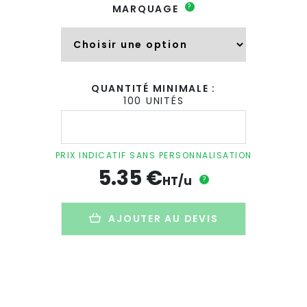
?
MARQUAGE
QUANTITÉ MINIMALE :
100 UNITÉS
quantité
de
Gym
bag
PRIX INDICATIF SANS PERSONNALISATION
personnalisé
5.35
€
en
HT/u
?
coton
naturel
-
AJOUTER AU DEVIS
150g
-
37x41cm
-
GAUFF