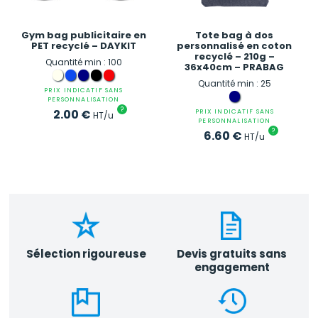
Gym bag publicitaire en
Tote bag à dos
PET recyclé – DAYKIT
personnalisé en coton
recyclé – 210g –
Quantité min : 100
36x40cm – PRABAG
Quantité min : 25
PRIX INDICATIF SANS
PERSONNALISATION
?
2.00
€
PRIX INDICATIF SANS
HT/u
PERSONNALISATION
?
6.60
€
HT/u
Sélection rigoureuse
Devis gratuits sans
engagement