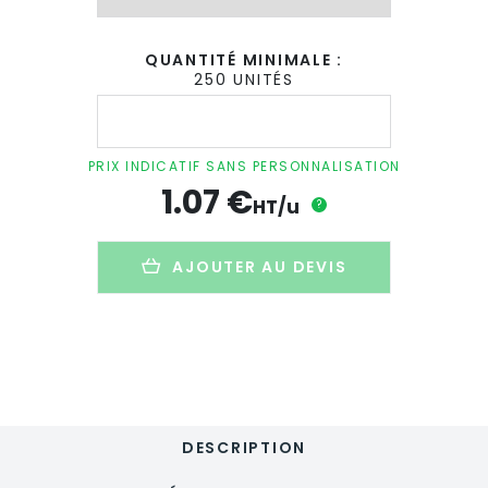
QUANTITÉ MINIMALE :
250 UNITÉS
quantité
de
Jeu
de
PRIX INDICATIF SANS PERSONNALISATION
mikados
1.07
€
personnalisé
HT/u
?
en
bois
-
AJOUTER AU DEVIS
MIKABOIS
DESCRIPTION