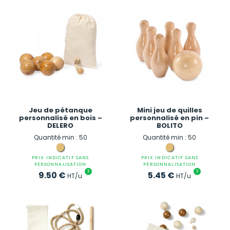
Jeu de pétanque
Mini jeu de quilles
personnalisé en bois –
personnalisé en pin –
DELERO
BOLITO
Quantité min : 50
Quantité min : 50
PRIX INDICATIF SANS
PRIX INDICATIF SANS
PERSONNALISATION
PERSONNALISATION
?
?
9.50
€
5.45
€
HT/u
HT/u