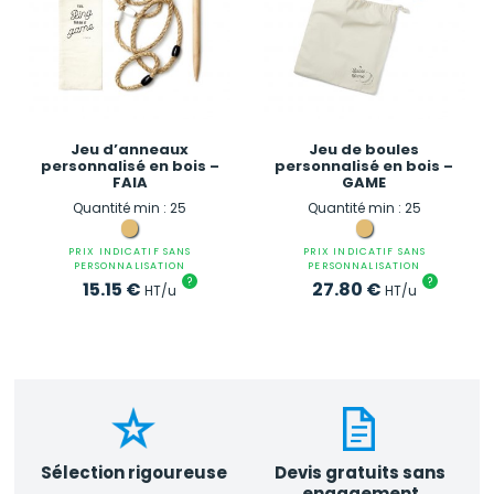
Jeu d’anneaux
Jeu de boules
personnalisé en bois –
personnalisé en bois –
FAIA
GAME
Quantité min : 25
Quantité min : 25
PRIX INDICATIF SANS
PRIX INDICATIF SANS
PERSONNALISATION
PERSONNALISATION
?
?
15.15
€
27.80
€
HT/u
HT/u
Sélection rigoureuse
Devis gratuits sans
engagement