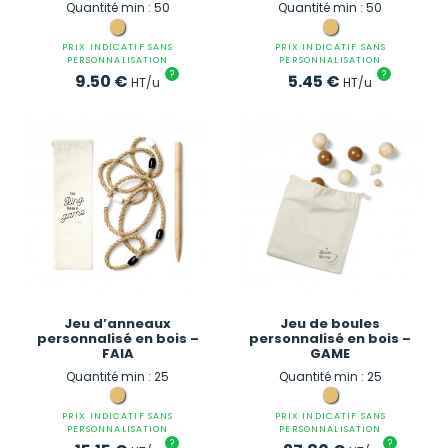
Quantité min : 50
Quantité min : 50
PRIX INDICATIF SANS
PRIX INDICATIF SANS
PERSONNALISATION
PERSONNALISATION
?
?
9.50
€
5.45
€
HT/u
HT/u
Jeu d’anneaux
Jeu de boules
personnalisé en bois –
personnalisé en bois –
FAIA
GAME
Quantité min : 25
Quantité min : 25
PRIX INDICATIF SANS
PRIX INDICATIF SANS
PERSONNALISATION
PERSONNALISATION
?
?