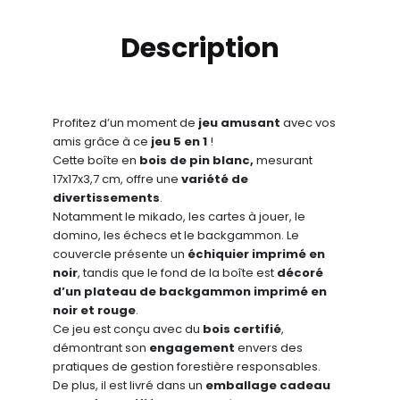
Description
Profitez d’un moment de
jeu amusant
avec vos
amis grâce à ce
jeu 5 en 1
!
Cette boîte en
bois de pin blanc,
mesurant
17x17x3,7 cm, offre une
variété de
divertissements
.
Notamment le mikado, les cartes à jouer, le
domino, les échecs et le backgammon. Le
couvercle présente un
échiquier imprimé en
noir
, tandis que le fond de la boîte est
décoré
d’un plateau de backgammon imprimé en
noir et rouge
.
Ce jeu est conçu avec du
bois certifié
,
démontrant son
engagement
envers des
pratiques de gestion forestière responsables.
De plus, il est livré dans un
emballage cadeau