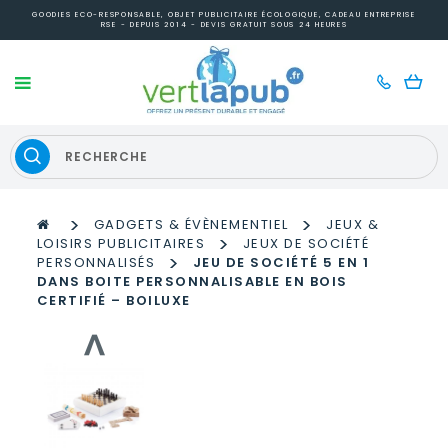
GOODIES ECO-RESPONSABLE, OBJET PUBLICITAIRE ÉCOLOGIQUE, CADEAU ENTREPRISE
RSE - DEPUIS 2014 - DEVIS GRATUIT SOUS 24 HEURES
>
>
GADGETS & ÉVÈNEMENTIEL
JEUX &
>
LOISIRS PUBLICITAIRES
JEUX DE SOCIÉTÉ
>
PERSONNALISÉS
JEU DE SOCIÉTÉ 5 EN 1
DANS BOITE PERSONNALISABLE EN BOIS
CERTIFIÉ – BOILUXE