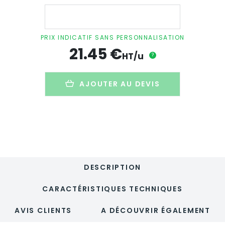
quantité
de
Jeu
de
PRIX INDICATIF SANS PERSONNALISATION
société
21.45
€
5
HT/u
?
en
1
dans
AJOUTER AU DEVIS
boite
personnalisable
en
bois
certifié
-
BOILUXE
DESCRIPTION
CARACTÉRISTIQUES TECHNIQUES
AVIS CLIENTS
A DÉCOUVRIR ÉGALEMENT