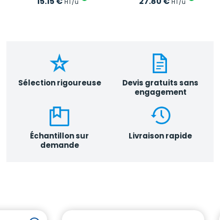
15.15
€
27.80
€
HT/u
HT/u
Sélection rigoureuse
Devis gratuits sans
engagement
Échantillon sur
Livraison rapide
demande