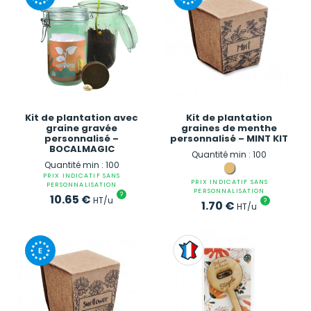
Kit de plantation avec
Kit de plantation
graine gravée
graines de menthe
personnalisé –
personnalisé – MINT KIT
BOCALMAGIC
Quantité min : 100
Quantité min : 100
PRIX INDICATIF SANS
PRIX INDICATIF SANS
PERSONNALISATION
PERSONNALISATION
?
10.65
€
HT/u
?
1.70
€
HT/u