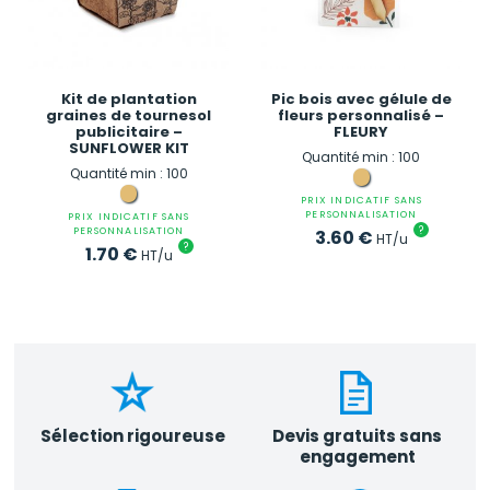
Kit de plantation
Pic bois avec gélule de
graines de tournesol
fleurs personnalisé –
publicitaire –
FLEURY
SUNFLOWER KIT
Quantité min : 100
Quantité min : 100
PRIX INDICATIF SANS
PERSONNALISATION
PRIX INDICATIF SANS
?
PERSONNALISATION
3.60
€
HT/u
?
1.70
€
HT/u
Sélection rigoureuse
Devis gratuits sans
engagement