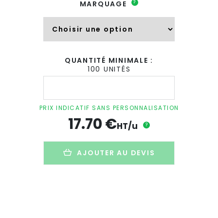
?
MARQUAGE
QUANTITÉ MINIMALE :
100 UNITÉS
quantité
de
Kit
de
PRIX INDICATIF SANS PERSONNALISATION
plantation
17.70
€
aromatiques
HT/u
?
sur
plateau
promotionnel
AJOUTER AU DEVIS
en
bois
-
PLATEAU
DUO
AROMATIQUES