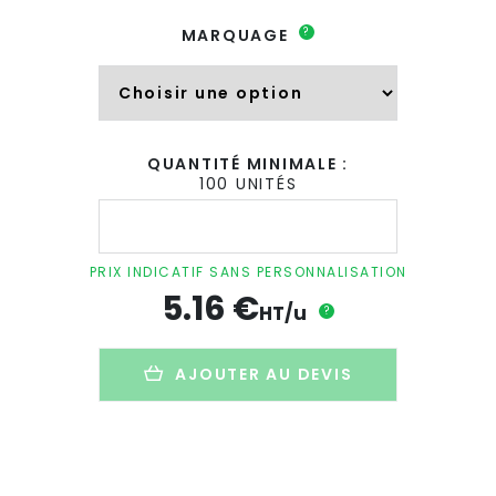
?
MARQUAGE
QUANTITÉ MINIMALE :
100 UNITÉS
quantité
de
Kit
de
PRIX INDICATIF SANS PERSONNALISATION
plantation
5.16
€
dans
HT/u
?
gobelet
publicitaire
en
AJOUTER AU DEVIS
carton
-
GROWTREE
KIT