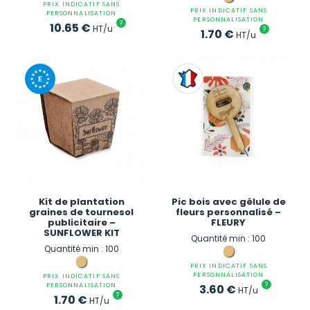
PRIX INDICATIF SANS
PRIX INDICATIF SANS
PERSONNALISATION
PERSONNALISATION
?
10.65
€
HT/u
?
1.70
€
HT/u
Kit de plantation
Pic bois avec gélule de
graines de tournesol
fleurs personnalisé –
publicitaire –
FLEURY
SUNFLOWER KIT
Quantité min : 100
Quantité min : 100
PRIX INDICATIF SANS
PERSONNALISATION
PRIX INDICATIF SANS
?
PERSONNALISATION
3.60
€
HT/u
?
1.70
€
HT/u