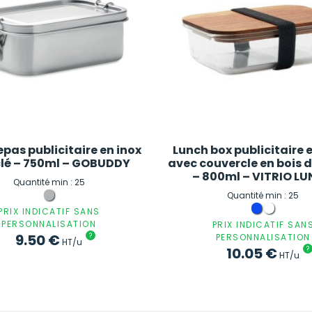
epas publicitaire en inox
Lunch box publicitaire 
clé – 750ml – GOBUDDY
avec couvercle en bois 
– 800ml – VITRIO L
Quantité min : 25
Quantité min : 25
PRIX INDICATIF SANS
PERSONNALISATION
PRIX INDICATIF SAN
9.50
€
?
PERSONNALISATION
HT/u
10.05
€
?
HT/u