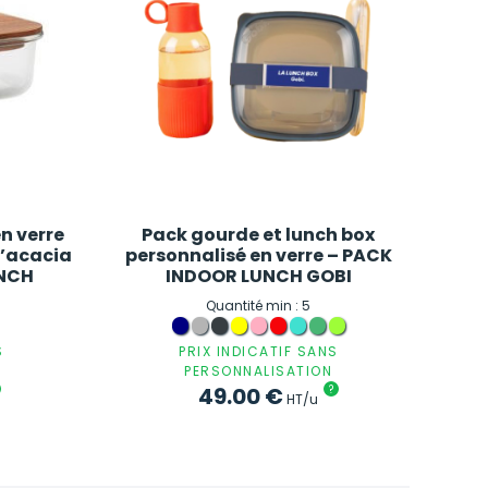
en verre
Pack gourde et lunch box
d’acacia
personnalisé en verre – PACK
UNCH
INDOOR LUNCH GOBI
Quantité min : 5
S
PRIX INDICATIF SANS
PERSONNALISATION
49.00
€
?
HT/u