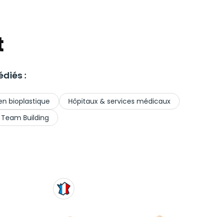
t
diés :
en bioplastique
Hôpitaux & services médicaux
 Team Building