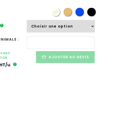
?
quantité
NIMALE :
de
Lunch
box
F SANS
AJOUTER AU DEVIS
TION
personnalisé
en
HT/u
?
maïs
et
bambou
-
1000ml
-
BEIBABOX