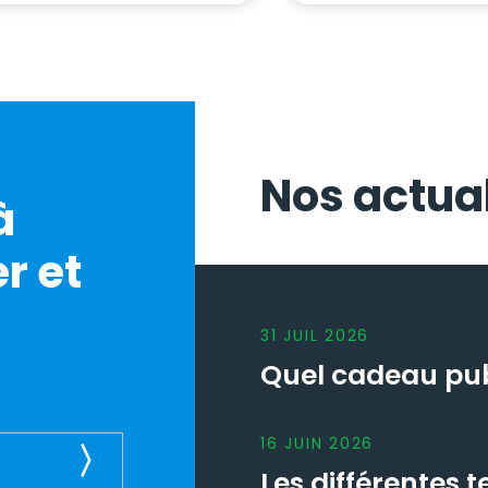
Nos actual
à
r et
31
JUIL
2026
Quel cadeau publ
16
JUIN
2026
Les différentes