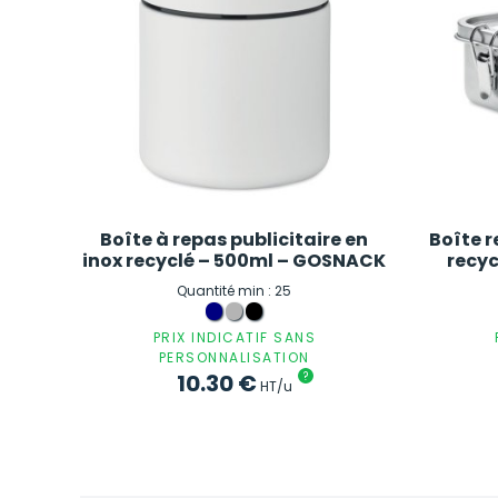
Boîte à repas publicitaire en
Boîte r
inox recyclé – 500ml – GOSNACK
recy
Quantité min : 25
PRIX INDICATIF SANS
PERSONNALISATION
10.30
€
?
HT/u