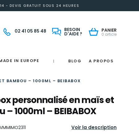
14 - DEVIS GRATUIT SOUS 24 HEURES
BESOIN
PANIER
02 41 05 85 48
D'AIDE ?
0 article
MADE IN EUROPE
BLOG
A PROPOS
|
Notre engagement solidaire et responsable
Made in France
 in France
e
France
magne
ET BAMBOU – 1000ML – BEIBABOX
ox personnalisé en maïs et
 – 1000ml – BEIBABOX
Voir la description
VMMIMO2311