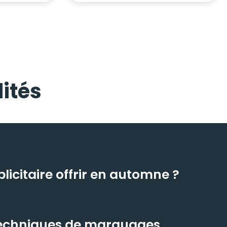
ités
icitaire offrir en automne ?
 techniques de marquages