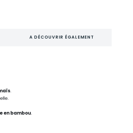
A DÉCOUVRIR ÉGALEMENT
maïs
.
lle.
le en bambou
.