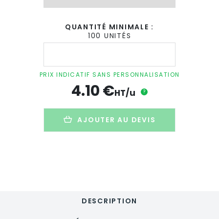
QUANTITÉ MINIMALE :
100 UNITÉS
quantité
de
Mètre
ruban
PRIX INDICATIF SANS PERSONNALISATION
rond
4.10
€
personnalisé
HT/u
?
en
ABS
recyclé
AJOUTER AU DEVIS
-
5m
-
MEAS5
DESCRIPTION