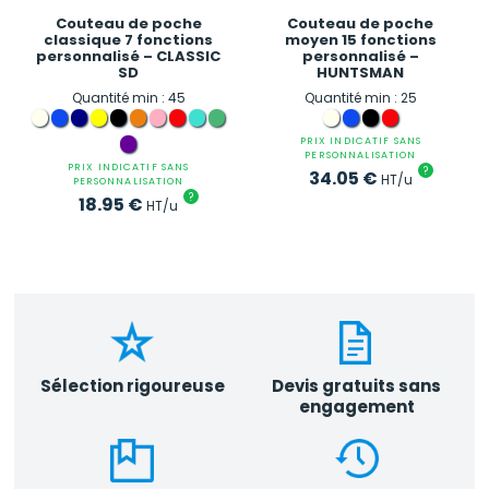
Couteau de poche
Couteau de poche
classique 7 fonctions
moyen 15 fonctions
personnalisé – CLASSIC
personnalisé –
SD
HUNTSMAN
Quantité min : 45
Quantité min : 25
PRIX INDICATIF SANS
PERSONNALISATION
PRIX INDICATIF SANS
?
34.05
€
HT/u
PERSONNALISATION
?
18.95
€
HT/u
Sélection rigoureuse
Devis gratuits sans
engagement