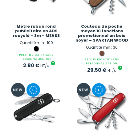
Mètre ruban rond
Couteau de poche
publicitaire en ABS
moyen 10 fonctions
recyclé – 3m – MEAS3
promotionnel en bois
noyer – SPARTAN WOOD
Quantité min : 100
Quantité min : 30
PRIX INDICATIF SANS
PERSONNALISATION
PRIX INDICATIF SANS
?
PERSONNALISATION
2.80
€
HT/u
?
29.50
€
HT/u