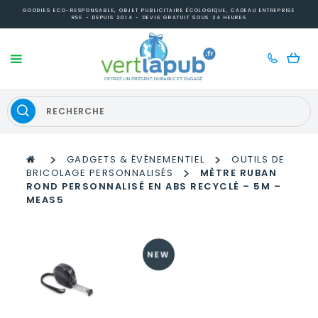
GOODIES ECO-RESPONSABLE, OBJET PUBLICITAIRE ÉCOLOGIQUE, CADEAU ENTREPRISE
RSE - DEPUIS 2014 - DEVIS GRATUIT SOUS 24 HEURES
>
>
GADGETS & ÉVÈNEMENTIEL
OUTILS DE
>
BRICOLAGE PERSONNALISÉS
MÈTRE RUBAN
ROND PERSONNALISÉ EN ABS RECYCLÉ – 5M –
MEAS5