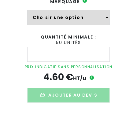
?
MARQUAGE
QUANTITÉ MINIMALE :
50 UNITÉS
quantité
de
Mug
personnalisé
PRIX INDICATIF SANS PERSONNALISATION
en
4.60
€
céramique
HT/u
?
-
200ml
-
AJOUTER AU DEVIS
MINI
SUBLIM