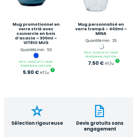
Mug promotionnel en
Mug personnalisé en
verre strié avec
verre trempé – 400ml –
couvercle en bois
MINA
d’acacia – 300ml –
Quantité min : 25
VITRIO MUG
Quantité min : 50
PRIX INDICATIF SANS
PERSONNALISATION
?
7.50
€
PRIX INDICATIF SANS
HT/u
PERSONNALISATION
?
5.90
€
HT/u
Sélection rigoureuse
Devis gratuits sans
engagement