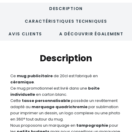
DESCRIPTION
CARACTÉRISTIQUES TECHNIQUES
AVIS CLIENTS
A DÉCOUVRIR ÉGALEMENT
Description
Ce
mug publicitaire
de 20cl est fabriqué en
céramique
.
Ce mug promotionnel est livré dans une
boite
individuelle
en carton blanc.
Cette
tasse
personnalisable
possède un revêtement
adapté au
marquage quadrichromie
par sublimation
pour imprimer un dessin, un logo complexe ou une photo
en 360° tout autour du mug.
Nous proposons un marquage en
tampographie
pour
les
petits budgets
mais nous conseillons un marquage