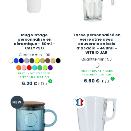
Mug vintage
Tasse personnalisé en
personnalisé en
verre strié avec
céramique – 80ml –
couvercle en bois
CALYPSO
d’acacia – 450ml –
VITRIO JAR
Quantité min : 100
Quantité min : 50
PRIX INDICATIF SANS
PRIX INDICATIF SANS
PERSONNALISATION
PERSONNALISATION
?
6.60
€
HT/u
?
6.20
€
HT/u